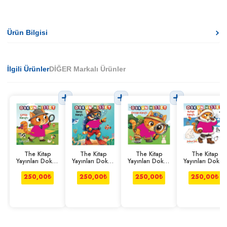
Ürün Bilgisi
İlgili Ürünler
DİĞER Markalı Ürünler
The Kitap
The Kitap
The Kitap
The Kitap
Yayınları Dokun
Yayınları Dokun
Yayınları Dokun
Yayınları Dokun
Hisset-Çiftlik
Hisset- Deniz
Hisset- Orman
Hisset-Kutup
Karıştı
Karıştı
Karıştı
Karıştı
250,00
₺
250,00
₺
250,00
₺
250,00
₺