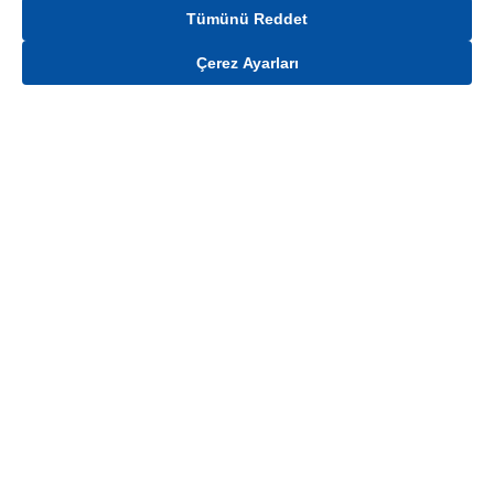
Tümünü Reddet
Çerez Ayarları
Gelince Haber Ver
Mağaza stokları ile sınırlıdır. Stoklar, satış noktası ve müşteri adresi bazında
değişiklik gösterebilir.
Bu üründen en fazla
100
adet sipariş verilebilir. Belirtilen adet üzerindeki
siparişlerin iptal edilmesi hakkı saklıdır.