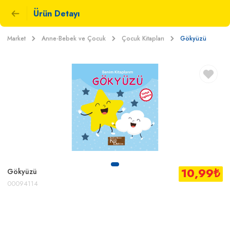
Ürün Detayı
Market
Anne-Bebek ve Çocuk
Çocuk Kitapları
Gökyüzü
10,99
₺
Gökyüzü
00094114