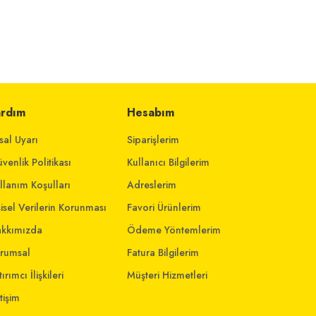
ardım
Hesabım
sal Uyarı
Siparişlerim
venlik Politikası
Kullanıcı Bilgilerim
llanım Koşulları
Adreslerim
şisel Verilerin Korunması
Favori Ürünlerim
kkımızda
Ödeme Yöntemlerim
rumsal
Fatura Bilgilerim
ırımcı İlişkileri
Müşteri Hizmetleri
etişim