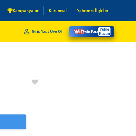
Kampanyalar
Kurumsal
Yatırımcı İlişkileri
Yükle
Giriş Yap / Üye Ol
win Para
Kazan