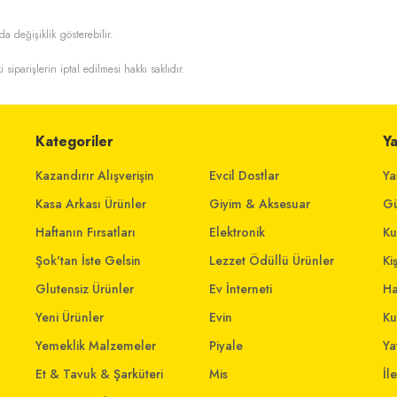
da değişiklik gösterebilir.
i siparişlerin iptal edilmesi hakkı saklıdır.
Kategoriler
Y
Kazandırır Alışverişin
Evcil Dostlar
Ya
Kasa Arkası Ürünler
Giyim & Aksesuar
Gü
Haftanın Fırsatları
Elektronik
Ku
Şok'tan İste Gelsin
Lezzet Ödüllü Ürünler
Ki
Glutensiz Ürünler
Ev İnterneti
Ha
Yeni Ürünler
Evin
Ku
Yemeklik Malzemeler
Piyale
Yat
Et & Tavuk & Şarküteri
Mis
İl