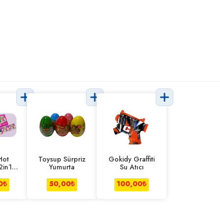
Hot
Toysup Sürpriz
Gokidy Graffiti
2in1
Yumurta
Su Atıcı
Puzzle
0
₺
50,00
₺
100,00
₺