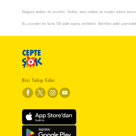
Mağaza stokları ile sınırlıdır. Stoklar, satış noktası ve müşteri adresi bazın
Bu üründen en fazla
100
adet sipariş verilebilir. Belirtilen adet üzerindek
Bizi Takip Edin