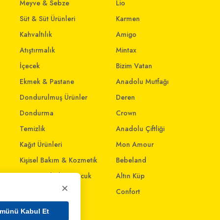
Meyve & Sebze
Lio
Süt & Süt Ürünleri
Karmen
Kahvaltılık
Amigo
Atıştırmalık
Mintax
İçecek
Bizim Vatan
Ekmek & Pastane
Anadolu Mutfağı
Dondurulmuş Ürünler
Deren
Dondurma
Crown
Temizlik
Anadolu Çiftliği
Kağıt Ürünleri
Mon Amour
Kişisel Bakım & Kozmetik
Bebeland
Anne - Bebek & Çocuk
Altın Küp
×
Oyuncak
Confort
Ev & Yaşam
münü Kabul Et