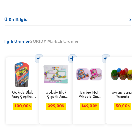
Ürün Bilgisi
İlgili Ürünler
GOKIDY Markalı Ürünler
Gokıdy Blok
Gokidy Blok
Barbie Hot
Toysup Sürpriz
Araç Çeşitleri
Çiçekli Anı
Wheels 2in1
Yumurta
Seri 2
Bahçesi Pembe-
Manyetik Puzzle
mavi
100,00
₺
399,00
₺
149,00
₺
50,00
₺