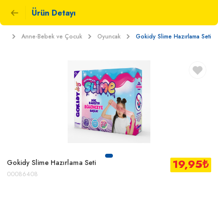
Ürün Detayı
ket
Anne-Bebek ve Çocuk
Oyuncak
Gokidy Slime Hazırlama Seti
19,95
₺
Gokidy Slime Hazırlama Seti
00086408