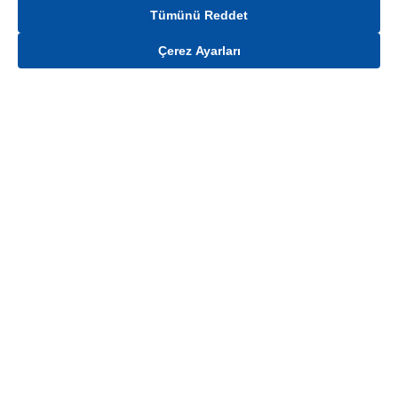
Tümünü Reddet
Çerez Ayarları
Gelince Haber Ver
Mağaza stokları ile sınırlıdır. Stoklar, satış noktası ve müşteri adresi bazında
değişiklik gösterebilir.
Bu üründen en fazla
100
adet sipariş verilebilir. Belirtilen adet üzerindeki
siparişlerin iptal edilmesi hakkı saklıdır.