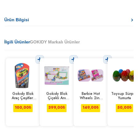
Ürün Bilgisi
İlgili Ürünler
GOKIDY Markalı Ürünler
Gokıdy Blok
Gokidy Blok
Barbie Hot
Toysup Sürpriz
Araç Çeşitleri
Çiçekli Anı
Wheels 2in1
Yumurta
Seri 2
Bahçesi Pembe-
Manyetik Puzzle
mavi
100,00
₺
399,00
₺
149,00
₺
50,00
₺