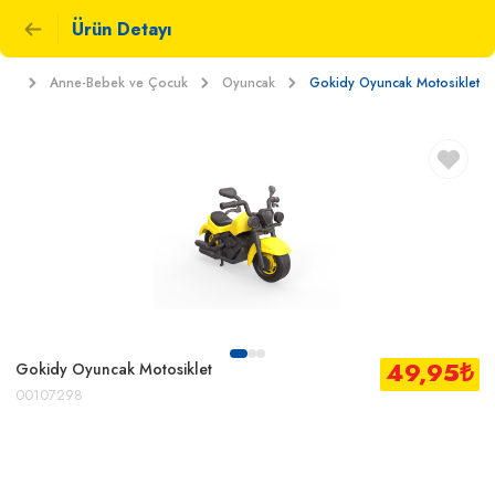
Ürün Detayı
ket
Anne-Bebek ve Çocuk
Oyuncak
Gokidy Oyuncak Motosiklet
49,95
₺
Gokidy Oyuncak Motosiklet
00107298