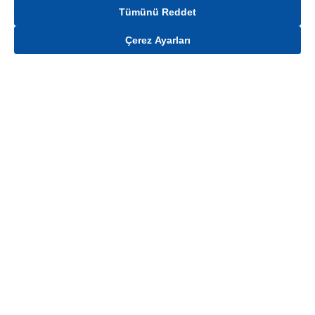
Tümünü Reddet
Çerez Ayarları
Gelince Haber Ver
Mağaza stokları ile sınırlıdır. Stoklar, satış noktası ve müşteri adresi bazında
değişiklik gösterebilir.
Bu üründen en fazla
100
adet sipariş verilebilir. Belirtilen adet üzerindeki
siparişlerin iptal edilmesi hakkı saklıdır.