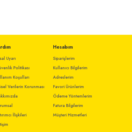
ardım
Hesabım
sal Uyarı
Siparişlerim
venlik Politikası
Kullanıcı Bilgilerim
llanım Koşulları
Adreslerim
şisel Verilerin Korunması
Favori Ürünlerim
kkımızda
Ödeme Yöntemlerim
rumsal
Fatura Bilgilerim
ırımcı İlişkileri
Müşteri Hizmetleri
etişim