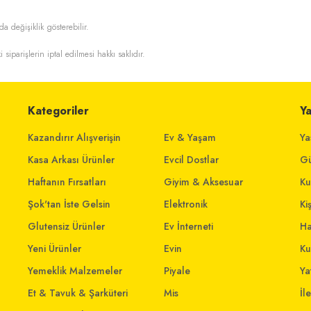
da değişiklik gösterebilir.
i siparişlerin iptal edilmesi hakkı saklıdır.
Kategoriler
Y
Kazandırır Alışverişin
Ev & Yaşam
Ya
Kasa Arkası Ürünler
Evcil Dostlar
Gü
Haftanın Fırsatları
Giyim & Aksesuar
Ku
Şok'tan İste Gelsin
Elektronik
Ki
Glutensiz Ürünler
Ev İnterneti
Ha
Yeni Ürünler
Evin
Ku
Yemeklik Malzemeler
Piyale
Yat
Et & Tavuk & Şarküteri
Mis
İl