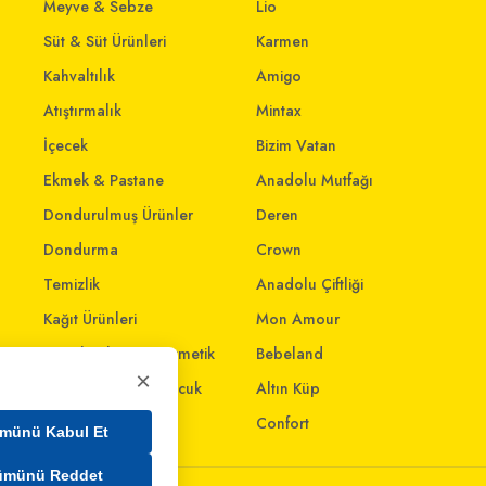
Meyve & Sebze
Lio
Süt & Süt Ürünleri
Karmen
Kahvaltılık
Amigo
Atıştırmalık
Mintax
İçecek
Bizim Vatan
Ekmek & Pastane
Anadolu Mutfağı
Dondurulmuş Ürünler
Deren
Dondurma
Crown
Temizlik
Anadolu Çiftliği
Kağıt Ürünleri
Mon Amour
Kişisel Bakım & Kozmetik
Bebeland
×
Anne - Bebek & Çocuk
Altın Küp
Oyuncak
Confort
münü Kabul Et
ümünü Reddet