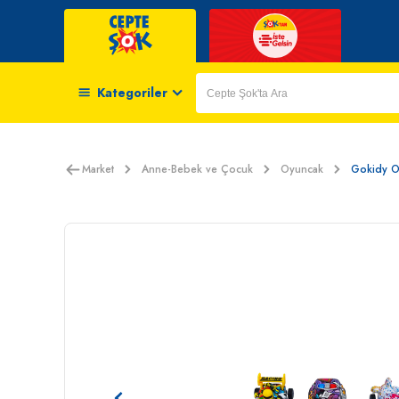
Kategoriler
Market
Anne-Bebek ve Çocuk
Oyuncak
Gokidy Oy