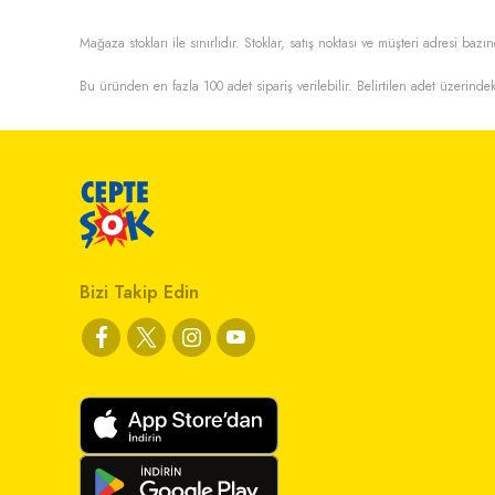
Mağaza stokları ile sınırlıdır. Stoklar, satış noktası ve müşteri adresi bazın
Bu üründen en fazla
100
adet sipariş verilebilir. Belirtilen adet üzerindek
Bizi Takip Edin