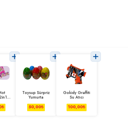
Hot
Toysup Sürpriz
Gokidy Graffiti
2in1
Yumurta
Su Atıcı
Puzzle
0
₺
50,00
₺
100,00
₺