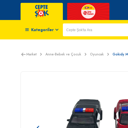
Kategoriler
Market
Anne-Bebek ve Çocuk
Oyuncak
Gokidy Me