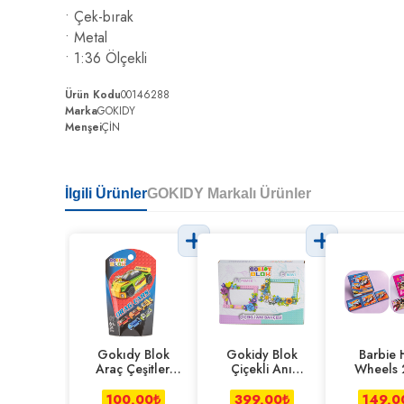
• Çek-bırak
• Metal
• 1:36 Ölçekli
Ürün Kodu
00146288
Marka
GOKIDY
Menşei
ÇİN
İlgili Ürünler
GOKIDY Markalı Ürünler
Gokıdy Blok
Gokidy Blok
Barbie 
Araç Çeşitleri
Çiçekli Anı
Wheels 
Seri 2
Bahçesi Pembe-
Manyetik 
mavi
100,00
₺
399,00
₺
149,0