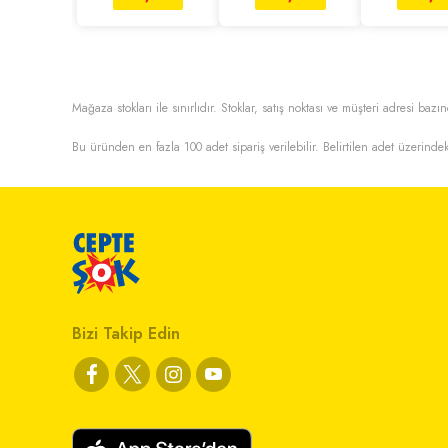
Mağaza stokları ile sınırlıdır. Stoklar, satış noktası ve müşteri adresi bazın
Bu üründen en fazla
100
adet sipariş verilebilir. Belirtilen adet üzerindek
Bizi Takip Edin