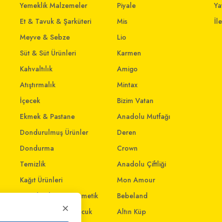
Yemeklik Malzemeler
Piyale
Yat
Et & Tavuk & Şarküteri
Mis
İl
Meyve & Sebze
Lio
Süt & Süt Ürünleri
Karmen
Kahvaltılık
Amigo
Atıştırmalık
Mintax
İçecek
Bizim Vatan
Ekmek & Pastane
Anadolu Mutfağı
Dondurulmuş Ürünler
Deren
Dondurma
Crown
Temizlik
Anadolu Çiftliği
Kağıt Ürünleri
Mon Amour
Kişisel Bakım & Kozmetik
Bebeland
×
Anne - Bebek & Çocuk
Altın Küp