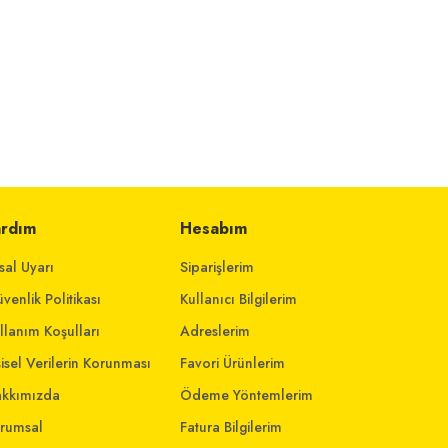
ardım
Hesabım
sal Uyarı
Siparişlerim
venlik Politikası
Kullanıcı Bilgilerim
llanım Koşulları
Adreslerim
şisel Verilerin Korunması
Favori Ürünlerim
kkımızda
Ödeme Yöntemlerim
rumsal
Fatura Bilgilerim