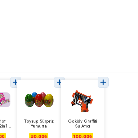
Hot
Toysup Sürpriz
Gokidy Graffiti
2in1
Yumurta
Su Atıcı
Puzzle
0
₺
50,00
₺
100,00
₺