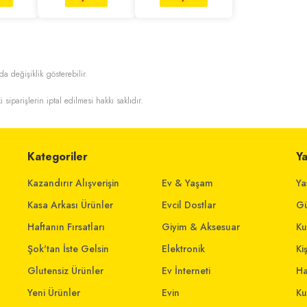
da değişiklik gösterebilir.
i siparişlerin iptal edilmesi hakkı saklıdır.
Kategoriler
Y
Kazandırır Alışverişin
Ev & Yaşam
Ya
Kasa Arkası Ürünler
Evcil Dostlar
Gü
Haftanın Fırsatları
Giyim & Aksesuar
Ku
Şok'tan İste Gelsin
Elektronik
Ki
Glutensiz Ürünler
Ev İnterneti
Ha
Yeni Ürünler
Evin
Ku