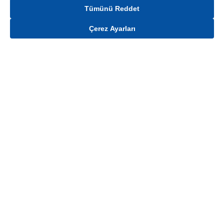
Tümünü Reddet
Çerez Ayarları
Gelince Haber Ver
Mağaza stokları ile sınırlıdır. Stoklar, satış noktası ve müşteri adresi bazında
değişiklik gösterebilir.
Bu üründen en fazla
100
adet sipariş verilebilir. Belirtilen adet üzerindeki
siparişlerin iptal edilmesi hakkı saklıdır.