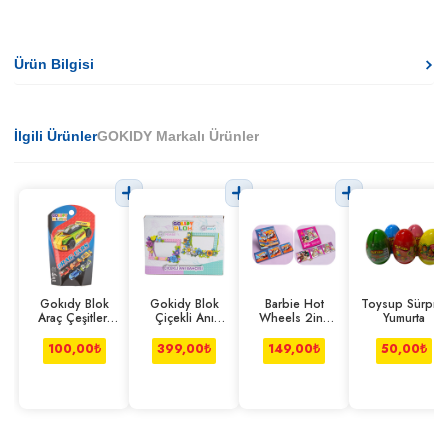
Ürün Bilgisi
İlgili Ürünler
GOKIDY Markalı Ürünler
Gokıdy Blok
Gokidy Blok
Barbie Hot
Toysup Sürpriz
Araç Çeşitleri
Çiçekli Anı
Wheels 2in1
Yumurta
Seri 2
Bahçesi Pembe-
Manyetik Puzzle
mavi
100,00
₺
399,00
₺
149,00
₺
50,00
₺