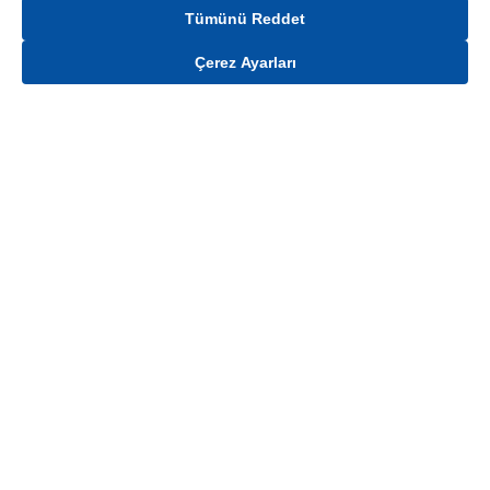
Tümünü Reddet
Çerez Ayarları
Gelince Haber Ver
Mağaza stokları ile sınırlıdır. Stoklar, satış noktası ve müşteri adresi bazında
değişiklik gösterebilir.
Bu üründen en fazla
100
adet sipariş verilebilir. Belirtilen adet üzerindeki
siparişlerin iptal edilmesi hakkı saklıdır.