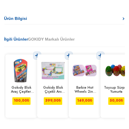
Ürün Bilgisi
İlgili Ürünler
GOKIDY Markalı Ürünler
Gokıdy Blok
Gokidy Blok
Barbie Hot
Toysup Sürpriz
Araç Çeşitleri
Çiçekli Anı
Wheels 2in1
Yumurta
Seri 2
Bahçesi Pembe-
Manyetik Puzzle
mavi
100,00
₺
399,00
₺
149,00
₺
50,00
₺