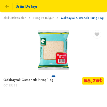
Ürün Detayı
emeklik Malzemeler
Pirinç ve Bulgur
Gökbayrak Osmancık Pirinç 1 Kg
56,75
₺
Gökbayrak Osmancık Pirinç 1 Kg
00115698