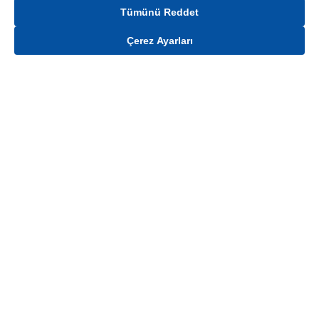
Tümünü Reddet
Çerez Ayarları
Gelince Haber Ver
Mağaza stokları ile sınırlıdır. Stoklar, satış noktası ve müşteri adresi bazında
değişiklik gösterebilir.
Bu üründen en fazla
100
adet sipariş verilebilir. Belirtilen adet üzerindeki
siparişlerin iptal edilmesi hakkı saklıdır.