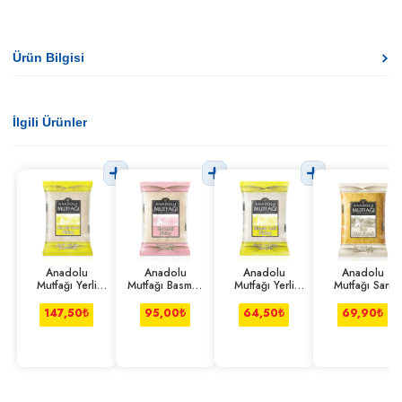
Ürün Bilgisi
İlgili Ürünler
Anadolu
Anadolu
Anadolu
Anadolu
Mutfağı Yerli
Mutfağı Basmati
Mutfağı Yerli
Mutfağı Sarı
Pilavlık Pirinç
Pirinç 1 kg
Pilavlık Pirinç 1
Mercimek 1 kg
2.5 kg
kg
147,50
₺
95,00
₺
64,50
₺
69,90
₺