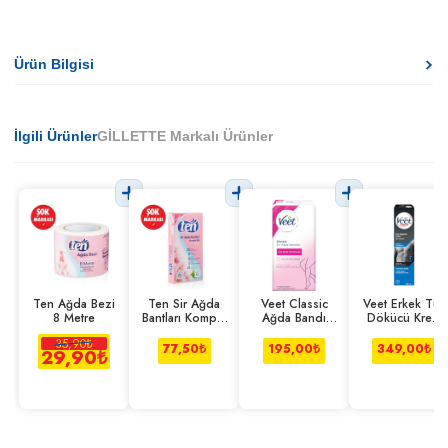
Ürün Bilgisi
İlgili Ürünler
GİLLETTE Markalı Ürünler
Ten Ağda Bezi
Ten Sir Ağda
Veet Classic
Veet Erkek Tüy
8 Metre
Bantları Komple
Ağda Bandı
Dökücü Krem
Set 41'li
12'li
Hassas Ciltler
35,90
₺
200 Ml
77,50
₺
195,00
₺
349,00
₺
29,90
₺