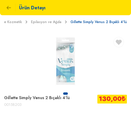
Ürün Detayı
ım ve Kozmetik
Epilasyon ve Ağda
Gillette Simply Venus 2 Bıçaklı 4'lü
130,00
₺
Gillette Simply Venus 2 Bıçaklı 4'lü
00158203