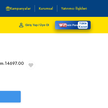
Kampanyalar
Kurumsal
Yatırımcı İlişkileri
Yükle
Giriş Yap / Üye Ol
win Para
Kazan
kmm.14697.00