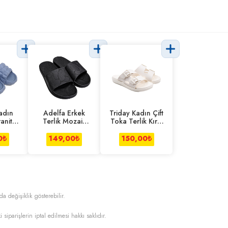
adın
Adelfa Erkek
Triday Kadın Çift
anit
Terlik Mozaik
Toka Terlik Kırık
avi
Desen Siyah
Beyaz
0
₺
149,00
₺
150,00
₺
da değişiklik gösterebilir.
i siparişlerin iptal edilmesi hakkı saklıdır.