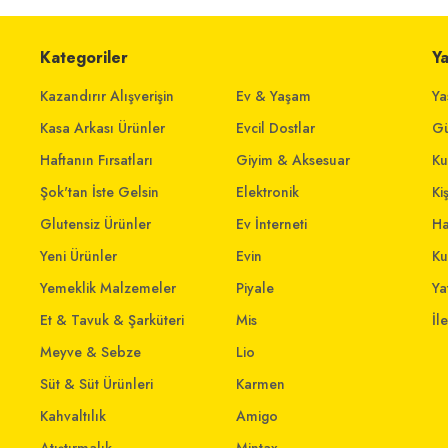
Kategoriler
Y
Kazandırır Alışverişin
Ev & Yaşam
Ya
Kasa Arkası Ürünler
Evcil Dostlar
Gü
Haftanın Fırsatları
Giyim & Aksesuar
Ku
Şok'tan İste Gelsin
Elektronik
Ki
Glutensiz Ürünler
Ev İnterneti
Ha
Yeni Ürünler
Evin
Ku
Yemeklik Malzemeler
Piyale
Yat
Et & Tavuk & Şarküteri
Mis
İl
Meyve & Sebze
Lio
Süt & Süt Ürünleri
Karmen
Kahvaltılık
Amigo