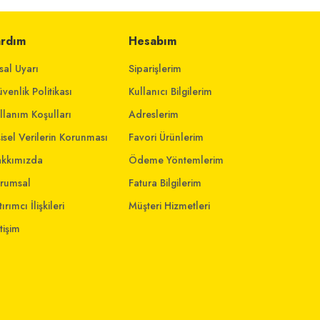
ardım
Hesabım
sal Uyarı
Siparişlerim
venlik Politikası
Kullanıcı Bilgilerim
llanım Koşulları
Adreslerim
şisel Verilerin Korunması
Favori Ürünlerim
kkımızda
Ödeme Yöntemlerim
rumsal
Fatura Bilgilerim
ırımcı İlişkileri
Müşteri Hizmetleri
etişim