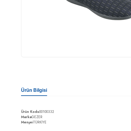
Ürün Bilgisi
Ürün Kodu
00100332
Marka
GEZER
Menşei
TÜRKİYE