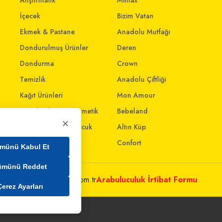
Atıştırmalık
Mintax
İçecek
Bizim Vatan
Ekmek & Pastane
Anadolu Mutfağı
Dondurulmuş Ürünler
Deren
Dondurma
Crown
Temizlik
Anadolu Çiftliği
Kağıt Ürünleri
Mon Amour
Kişisel Bakım & Kozmetik
Bebeland
×
Anne - Bebek & Çocuk
Altın Küp
Oyuncak
Confort
münü Kabul Et
ümünü Reddet
metleri@mim.sokmarket.com.tr
Arabuluculuk İrtibat Formu
Çerez Ayarları