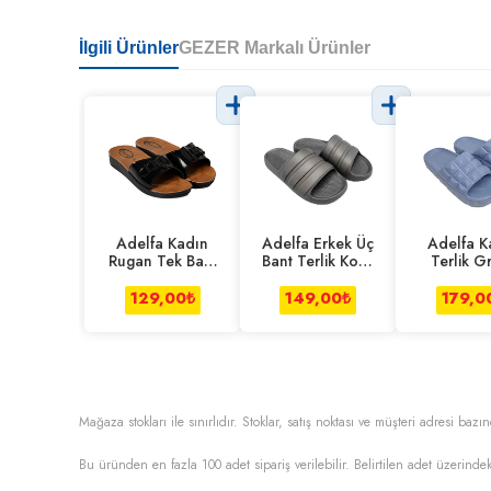
İlgili Ürünler
GEZER Markalı Ürünler
Adelfa Kadın
Adelfa Erkek Üç
Adelfa K
Rugan Tek Bant
Bant Terlik Koyu
Terlik Gr
Terlik
Gri
Açık M
129,00
₺
149,00
₺
179,0
Mağaza stokları ile sınırlıdır. Stoklar, satış noktası ve müşteri adresi bazın
Bu üründen en fazla
100
adet sipariş verilebilir. Belirtilen adet üzerindek