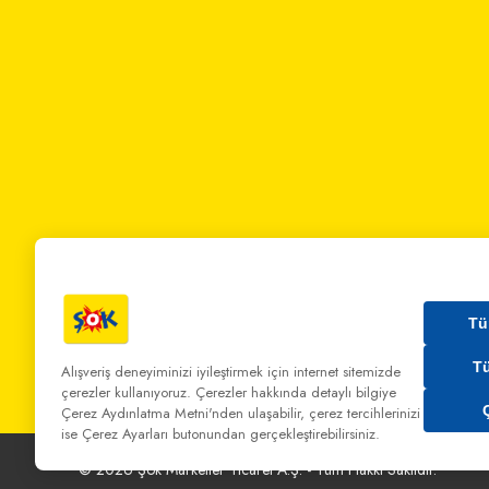
Tü
T
Alışveriş deneyiminizi iyileştirmek için internet sitemizde
çerezler kullanıyoruz. Çerezler hakkında detaylı bilgiye
Bizi Arayın:
0 850 808 00 00
Bize Yazın:
musterihiz
Çerez Aydınlatma Metni'nden
ulaşabilir, çerez tercihlerinizi
ise Çerez Ayarları butonundan gerçekleştirebilirsiniz.
©
2026
Şok Marketler Ticaret A.Ş. - Tüm Hakkı Saklıdır.