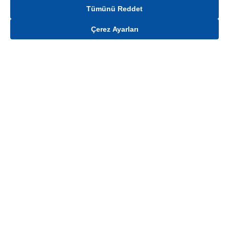
Tümünü Reddet
Çerez Ayarları
Gelince Haber Ver
Mağaza stokları ile sınırlıdır. Stoklar, satış noktası ve müşteri adresi bazında
değişiklik gösterebilir.
Bu üründen en fazla
100
adet sipariş verilebilir. Belirtilen adet üzerindeki
siparişlerin iptal edilmesi hakkı saklıdır.