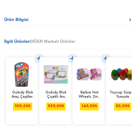
Ürün Bilgisi
İlgili Ürünler
DİĞER Markalı Ürünler
Gokıdy Blok
Gokidy Blok
Barbie Hot
Toysup Sürpriz
Araç Çeşitleri
Çiçekli Anı
Wheels 2in1
Yumurta
Seri 2
Bahçesi Pembe-
Manyetik Puzzle
mavi
100,00
₺
399,00
₺
149,00
₺
50,00
₺