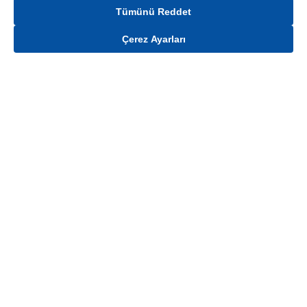
Tümünü Reddet
Çerez Ayarları
Gelince Haber Ver
Mağaza stokları ile sınırlıdır. Stoklar, satış noktası ve müşteri adresi bazında
değişiklik gösterebilir.
Bu üründen en fazla
100
adet sipariş verilebilir. Belirtilen adet üzerindeki
siparişlerin iptal edilmesi hakkı saklıdır.