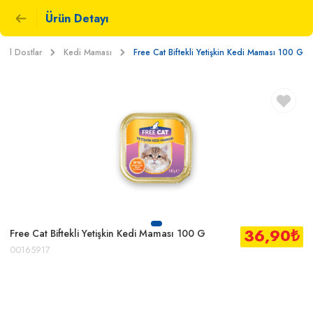
Ürün Detayı
vcil Dostlar
Kedi Maması
Free Cat Biftekli Yetişkin Kedi Maması 100 G
36,90
₺
Free Cat Biftekli Yetişkin Kedi Maması 100 G
00165917