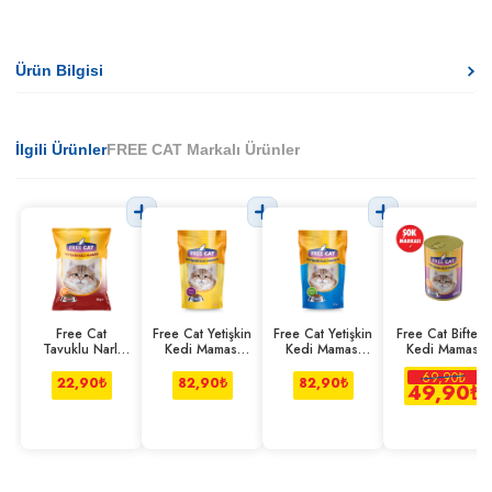
Ürün Bilgisi
İlgili Ürünler
FREE CAT Markalı Ürünler
Free Cat
Free Cat Yetişkin
Free Cat Yetişkin
Free Cat Biftekli
Tavuklu Narlı
Kedi Maması
Kedi Maması
Kedi Maması
Yetişkin Kedi
Tavuklu 300 g
Somonlu 300 g
400 G
69,90
₺
Maması 100 g
22,90
₺
82,90
₺
82,90
₺
49,90
₺