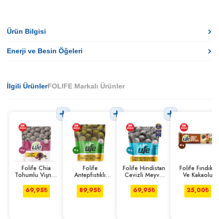
Ürün Bilgisi
Enerji ve Besin Öğeleri
İlgili Ürünler
FOLIFE Markalı Ürünler
Folife Chia
Folife
Folife Hindistan
Folife Fındıklı
Tohumlu Vişneli
Antepfıstıklı
Cevizli Meyve
Ve Kakaolu
Meyve Topları
Kakaolu Meyve
Topları 96 g
Meyve Tatlısı
96 g
Topları 96 g
40 g
69,95
₺
89,95
₺
69,95
₺
25,00
₺