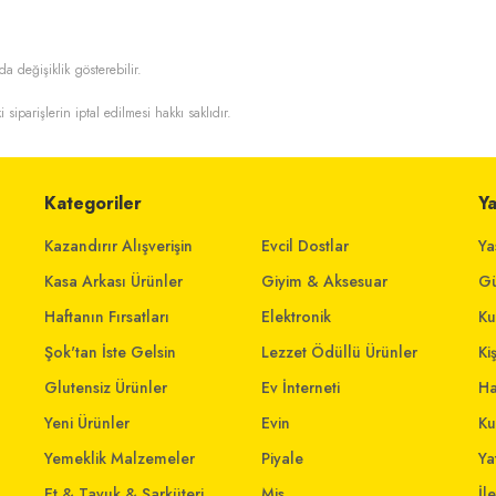
da değişiklik gösterebilir.
i siparişlerin iptal edilmesi hakkı saklıdır.
Kategoriler
Y
Kazandırır Alışverişin
Evcil Dostlar
Ya
Kasa Arkası Ürünler
Giyim & Aksesuar
Gü
Haftanın Fırsatları
Elektronik
Ku
Şok'tan İste Gelsin
Lezzet Ödüllü Ürünler
Ki
Glutensiz Ürünler
Ev İnterneti
Ha
Yeni Ürünler
Evin
Ku
Yemeklik Malzemeler
Piyale
Yat
Et & Tavuk & Şarküteri
Mis
İl