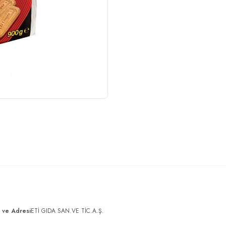
ı ve Adresi
ETİ GIDA SAN.VE TİC.A.Ş.