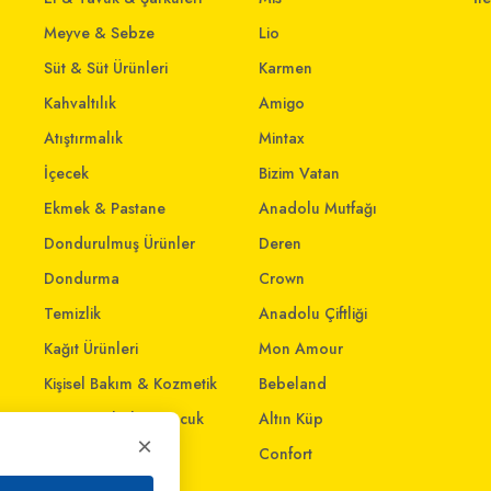
Meyve & Sebze
Lio
Süt & Süt Ürünleri
Karmen
Kahvaltılık
Amigo
Atıştırmalık
Mintax
İçecek
Bizim Vatan
Ekmek & Pastane
Anadolu Mutfağı
Dondurulmuş Ürünler
Deren
Dondurma
Crown
Temizlik
Anadolu Çiftliği
Kağıt Ürünleri
Mon Amour
Kişisel Bakım & Kozmetik
Bebeland
Anne - Bebek & Çocuk
Altın Küp
×
Oyuncak
Confort
Ev & Yaşam