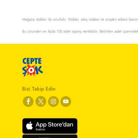
Mağaza stokları ile sınırlıdır. Stoklar, satış noktası ve müşteri adresi bazın
Bu üründen en fazla
100
adet sipariş verilebilir. Belirtilen adet üzerindek
Bizi Takip Edin