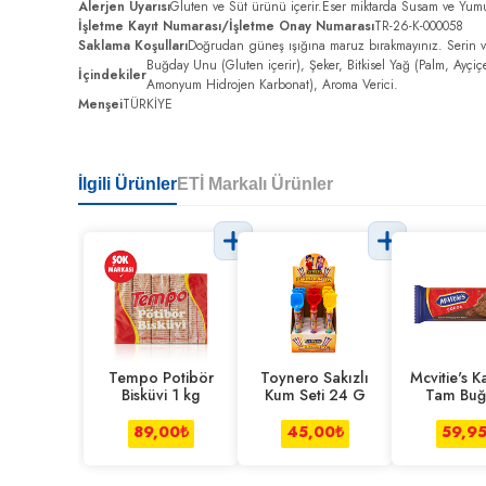
Alerjen Uyarısı
Gluten ve Süt ürünü içerir.Eser miktarda Susam ve Yumur
İşletme Kayıt Numarası/İşletme Onay Numarası
TR-26-K-000058
Saklama Koşulları
Doğrudan güneş ışığına maruz bırakmayınız. Serin v
Buğday Unu (Gluten içerir), Şeker, Bitkisel Yağ (Palm, Ayçi
İçindekiler
Amonyum Hidrojen Karbonat), Aroma Verici.
Menşei
TÜRKİYE
İlgili Ürünler
ETİ Markalı Ürünler
Tempo Potibör
Toynero Sakızlı
Mcvitie's 
Bisküvi 1 kg
Kum Seti 24 G
Tam Buğ
Unlu Biskü
G
89,00
₺
45,00
₺
59,9