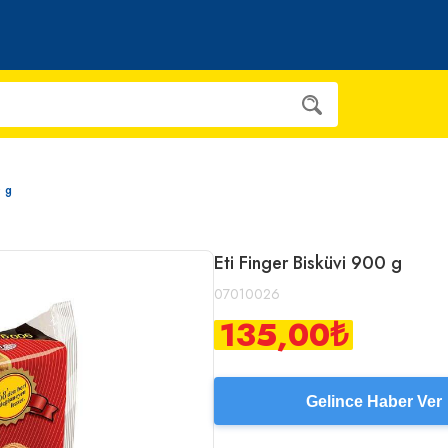
0 g
Eti Finger Bisküvi 900 g
07010026
135,00
₺
Gelince Haber Ver