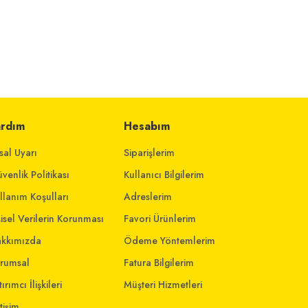
ardım
Hesabım
sal Uyarı
Siparişlerim
venlik Politikası
Kullanıcı Bilgilerim
llanım Koşulları
Adreslerim
şisel Verilerin Korunması
Favori Ürünlerim
kkımızda
Ödeme Yöntemlerim
rumsal
Fatura Bilgilerim
ırımcı İlişkileri
Müşteri Hizmetleri
etişim