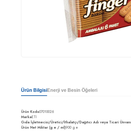
Ürün Bilgisi
Enerji ve Besin Öğeleri
Ürün Kodu
07010026
Marka
ETİ
Gıda İşletmecisi/Üretici/İthalatçı/Dağıtıcı Adı veya Ticari Ünvan
Ürün Net Miktar (g e / ml)
900 g e