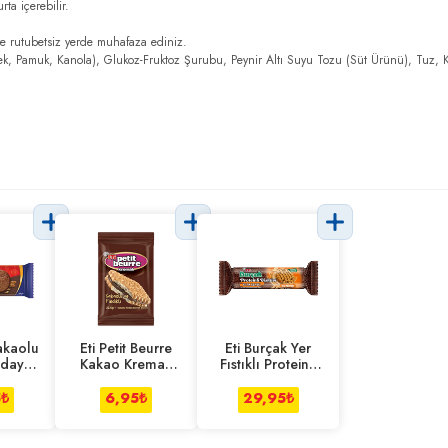
ta içerebilir.
e rutubetsiz yerde muhafaza ediniz.
çek, Pamuk, Kanola), Glukoz-Fruktoz Şurubu, Peynir Altı Suyu Tozu (Süt Ürünü), Tuz, K
Kakaolu
Eti Petit Beurre
Eti Burçak Yer
day
Kakao Kremalı
Fıstıklı Proteinli
vi 133
22.5 g
83 g
5
₺
6,95
₺
29,95
₺