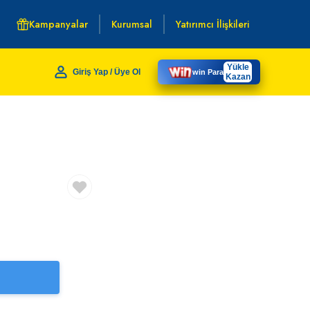
Kampanyalar
Kurumsal
Yatırımcı İlişkileri
Yükle
Giriş Yap / Üye Ol
win Para
Kazan