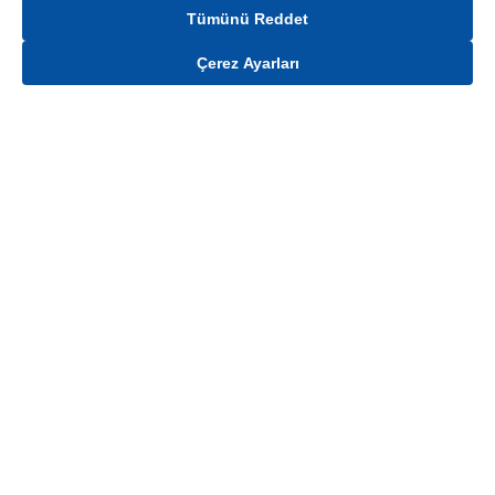
Tümünü Reddet
Çerez Ayarları
Gelince Haber Ver
Mağaza stokları ile sınırlıdır. Stoklar, satış noktası ve müşteri adresi bazında
değişiklik gösterebilir.
Bu üründen en fazla
100
adet sipariş verilebilir. Belirtilen adet üzerindeki
siparişlerin iptal edilmesi hakkı saklıdır.