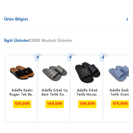
Ürün Bilgisi
İlgili Ürünler
ESEM Markalı Ürünler
Adelfa Kadın
Adelfa Erkek Üç
Adelfa Erkek
Adelfa Kadın
Rugan Tek Bant
Bant Terlik Koyu
Terlik Mozaik
Terlik Granit
Terlik
Gri
Desen Siyah
Açık Mavi
129,00
₺
149,00
₺
149,00
₺
179,00
₺