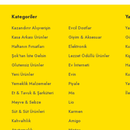
Kategoriler
Y
Kazandırır Alışverişin
Evcil Dostlar
Ya
Kasa Arkası Ürünler
Giyim & Aksesuar
Gü
Haftanın Fırsatları
Elektronik
Ku
Şok'tan İste Gelsin
Lezzet Ödüllü Ürünler
Ki
Glutensiz Ürünler
Ev İnterneti
Ha
Yeni Ürünler
Evin
Ku
Yemeklik Malzemeler
Piyale
Yat
Et & Tavuk & Şarküteri
Mis
İl
Meyve & Sebze
Lio
Süt & Süt Ürünleri
Karmen
Kahvaltılık
Amigo