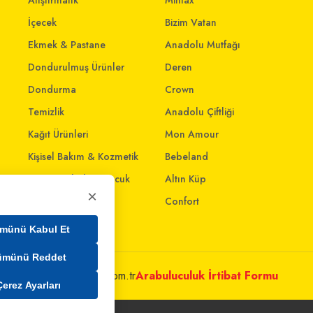
Atıştırmalık
Mintax
İçecek
Bizim Vatan
Ekmek & Pastane
Anadolu Mutfağı
Dondurulmuş Ürünler
Deren
Dondurma
Crown
Temizlik
Anadolu Çiftliği
Kağıt Ürünleri
Mon Amour
Kişisel Bakım & Kozmetik
Bebeland
Anne - Bebek & Çocuk
Altın Küp
×
Oyuncak
Confort
Ev & Yaşam
münü Kabul Et
ümünü Reddet
metleri@mim.sokmarket.com.tr
Arabuluculuk İrtibat Formu
Çerez Ayarları