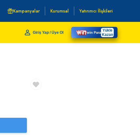
Kampanyalar
Kurumsal
Yatırımcı İlişkileri
Yükle
Giriş Yap / Üye Ol
win Para
Kazan