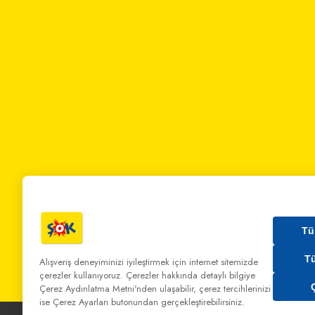
Tü
T
Alışveriş deneyiminizi iyileştirmek için internet sitemizde
çerezler kullanıyoruz. Çerezler hakkında detaylı bilgiye
Bizi Arayın:
0 850 808 00 00
Bize Yazın:
musterihiz
Çerez Aydınlatma Metni'nden
ulaşabilir, çerez tercihlerinizi
ise Çerez Ayarları butonundan gerçekleştirebilirsiniz.