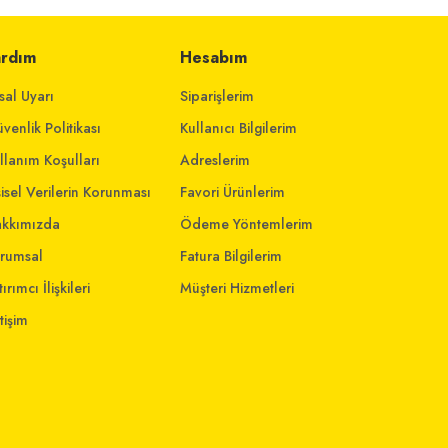
ardım
Hesabım
sal Uyarı
Siparişlerim
venlik Politikası
Kullanıcı Bilgilerim
llanım Koşulları
Adreslerim
şisel Verilerin Korunması
Favori Ürünlerim
kkımızda
Ödeme Yöntemlerim
rumsal
Fatura Bilgilerim
ırımcı İlişkileri
Müşteri Hizmetleri
etişim