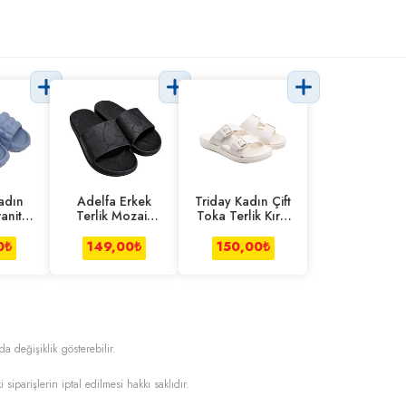
adın
Adelfa Erkek
Triday Kadın Çift
anit
Terlik Mozaik
Toka Terlik Kırık
avi
Desen Siyah
Beyaz
0
₺
149,00
₺
150,00
₺
da değişiklik gösterebilir.
i siparişlerin iptal edilmesi hakkı saklıdır.