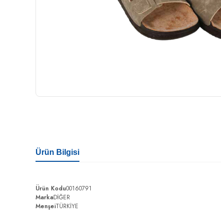
Ürün Bilgisi
Ürün Kodu
00160791
Marka
DİĞER
Menşei
TÜRKİYE