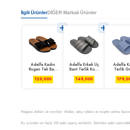
İlgili Ürünler
DİĞER Markalı Ürünler
Adelfa Kadın
Adelfa Erkek Üç
Adelfa K
Rugan Tek Bant
Bant Terlik Koyu
Terlik Gr
Terlik
Gri
Açık M
129,00
₺
149,00
₺
179,0
Mağaza stokları ile sınırlıdır. Stoklar, satış noktası ve müşteri adresi bazın
Bu üründen en fazla
100
adet sipariş verilebilir. Belirtilen adet üzerindek