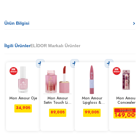
Ürün Bilgisi
İlgili Ürünler
ELİDOR Markalı Ürünler
Mon Amour Oje
Mon Amour
Mon Amour
Mon Amour
Satin Touch Likit
Lipgloss &
Concealer
Allık
Lipstick
34,90
₺
199,00
₺
89,00
₺
99,00
₺
149,00
₺