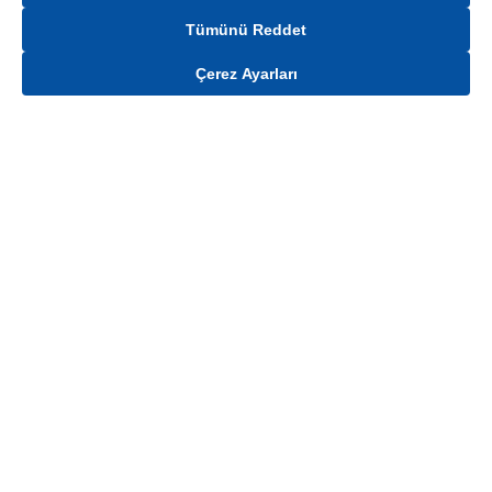
Tümünü Reddet
Çerez Ayarları
Gelince Haber Ver
Mağaza stokları ile sınırlıdır. Stoklar, satış noktası ve müşteri adresi bazında
değişiklik gösterebilir.
Bu üründen en fazla
100
adet sipariş verilebilir. Belirtilen adet üzerindeki
siparişlerin iptal edilmesi hakkı saklıdır.