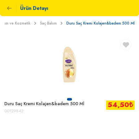
Ürün Detayı
 Bakım ve Kozmetik
Saç Bakım
Duru Saç Kremi Kolajen&badem 500 Ml
54,50
₺
Duru Saç Kremi Kolajen&badem 500 Ml
00129842