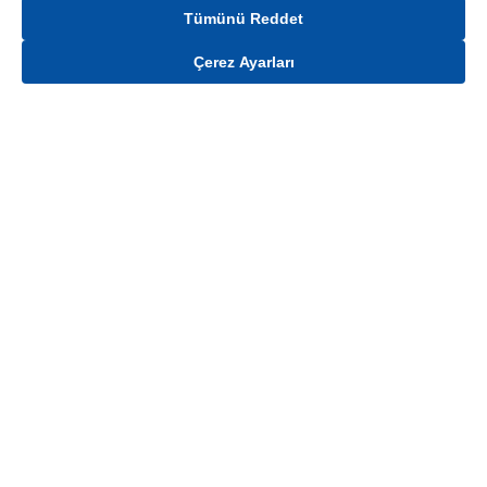
Tümünü Reddet
Çerez Ayarları
Gelince Haber Ver
Mağaza stokları ile sınırlıdır. Stoklar, satış noktası ve müşteri adresi bazında
değişiklik gösterebilir.
Bu üründen en fazla
100
adet sipariş verilebilir. Belirtilen adet üzerindeki
siparişlerin iptal edilmesi hakkı saklıdır.