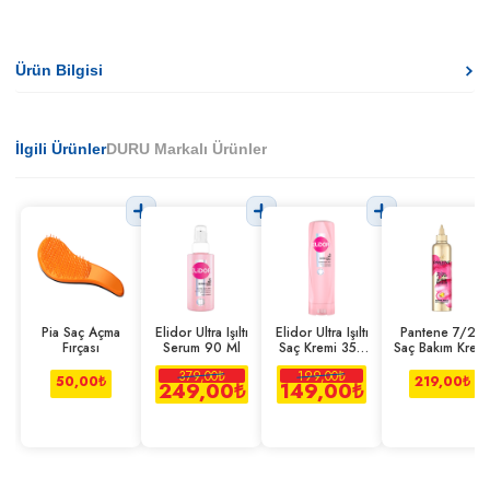
Ürün Bilgisi
İlgili Ürünler
DURU Markalı Ürünler
Pia Saç Açma
Elidor Ultra Işıltı
Elidor Ultra Işıltı
Pantene 7/24
Fırçası
Serum 90 Ml
Saç Kremi 350
Saç Bakım Kremi
Ml
Belirgin Bukle
379,00
₺
199,00
₺
300 Ml
50,00
₺
219,00
₺
249,00
₺
149,00
₺