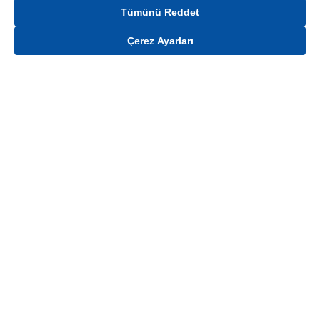
Tümünü Reddet
Çerez Ayarları
Gelince Haber Ver
Mağaza stokları ile sınırlıdır. Stoklar, satış noktası ve müşteri adresi bazında
değişiklik gösterebilir.
Bu üründen en fazla
5
adet sipariş verilebilir. Belirtilen adet üzerindeki
siparişlerin iptal edilmesi hakkı saklıdır.