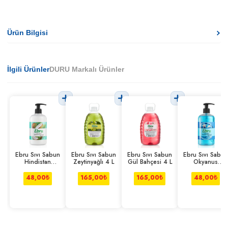
Ürün Bilgisi
İlgili Ürünler
DURU Markalı Ürünler
Ebru Sıvı Sabun
Ebru Sıvı Sabun
Ebru Sıvı Sabun
Ebru Sıvı Sabun
Hindistan
Zeytinyağlı 4 L
Gül Bahçesi 4 L
Okyanus
Cevizi 750 ml
Rüzgarı 750 ml
48,00
₺
165,00
₺
165,00
₺
48,00
₺