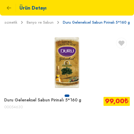
Ürün Detayı
ve Kozmetik
Banyo ve Sabun
Duru Geleneksel Sabun Pirinalı 5*160 g
99,00
₺
Duru Geleneksel Sabun Pirinalı 5*160 g
00054630