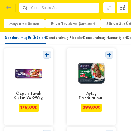
Meyve ve Sebze
Et ve Tavuk ve Şarküteri
Süt ve Süt Ür
Dondurulmuş Et Ürünleri
Dondurulmuş Pizzalar
Dondurulmuş Hamur İşleri
Do
Özpan Tavuk
Aytaç
Şiş Isıt Ye 250 g
Dondurulmuş
Dana
179,00
₺
Maydanozlu
399,00
₺
Köfte 500 g