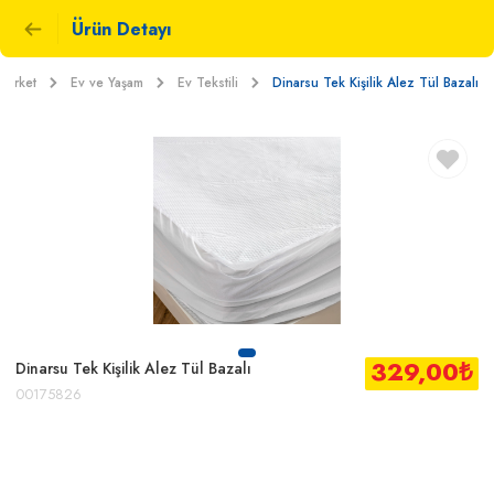
Ürün Detayı
Market
Ev ve Yaşam
Ev Tekstili
Dinarsu Tek Kişilik Alez Tül Bazalı
329,00
₺
Dinarsu Tek Kişilik Alez Tül Bazalı
00175826