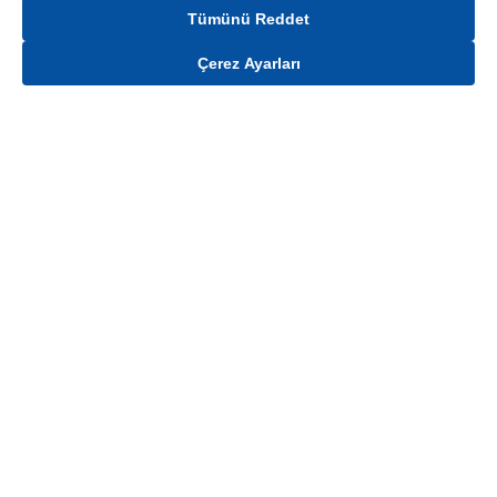
Tümünü Reddet
Çerez Ayarları
Gelince Haber Ver
Mağaza stokları ile sınırlıdır. Stoklar, satış noktası ve müşteri adresi bazında
değişiklik gösterebilir.
Bu üründen en fazla
100
adet sipariş verilebilir. Belirtilen adet üzerindeki
siparişlerin iptal edilmesi hakkı saklıdır.