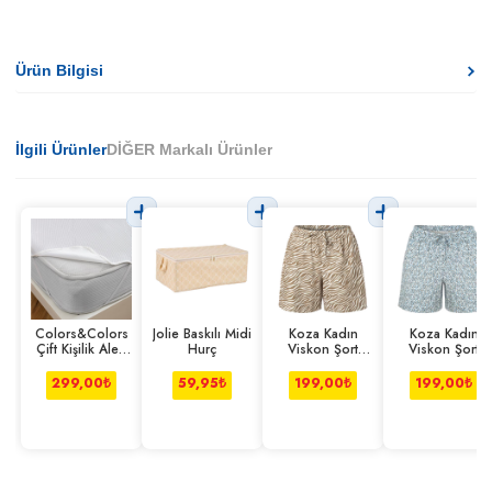
Ürün Bilgisi
İlgili Ürünler
DİĞER Markalı Ürünler
Colors&Colors
Jolie Baskılı Midi
Koza Kadın
Koza Kadın
Çift Kişilik Alez
Hurç
Viskon Şort
Viskon Şort
Lastik Kenarlı
Zebra L-xl
Çiçek S-m
299,00
₺
59,95
₺
199,00
₺
199,00
₺