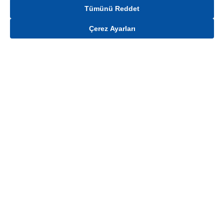
Tümünü Reddet
Çerez Ayarları
Gelince Haber Ver
Mağaza stokları ile sınırlıdır. Stoklar, satış noktası ve müşteri adresi bazında
değişiklik gösterebilir.
Bu üründen en fazla
100
adet sipariş verilebilir. Belirtilen adet üzerindeki
siparişlerin iptal edilmesi hakkı saklıdır.