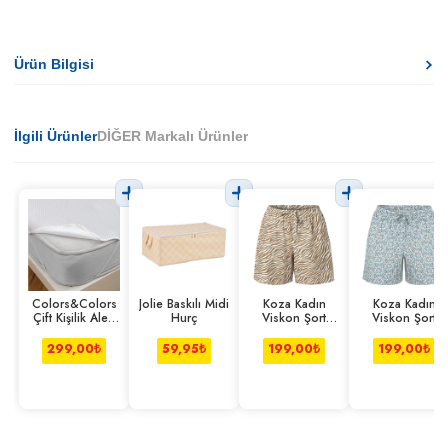
Ürün Bilgisi
İlgili Ürünler
DİĞER Markalı Ürünler
Colors&Colors
Jolie Baskılı Midi
Koza Kadın
Koza Kadın
Çift Kişilik Alez
Hurç
Viskon Şort
Viskon Şort
Lastik Kenarlı
Zebra L-xl
Çiçek S-m
299,00
₺
59,95
₺
199,00
₺
199,00
₺