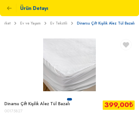
Ürün Detayı
Market
Ev ve Yaşam
Ev Tekstili
Dinarsu Çift Kişilik Alez Tül Bazalı
399,00
₺
Dinarsu Çift Kişilik Alez Tül Bazalı
00175827