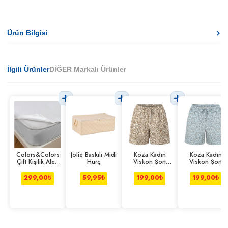
Ürün Bilgisi
İlgili Ürünler
DİĞER Markalı Ürünler
Colors&Colors
Jolie Baskılı Midi
Koza Kadın
Koza Kadın
Çift Kişilik Alez
Hurç
Viskon Şort
Viskon Şort
Lastik Kenarlı
Zebra L-xl
Çiçek S-m
299,00
₺
59,95
₺
199,00
₺
199,00
₺