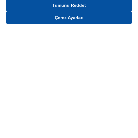
Tümünü Reddet
Çerez Ayarları
Gelince Haber Ver
Mağaza stokları ile sınırlıdır. Stoklar, satış noktası ve müşteri adresi bazında
değişiklik gösterebilir.
Bu üründen en fazla
100
adet sipariş verilebilir. Belirtilen adet üzerindeki
siparişlerin iptal edilmesi hakkı saklıdır.