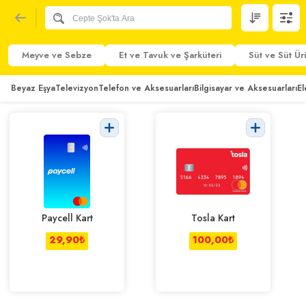
Meyve ve Sebze
Et ve Tavuk ve Şarküteri
Süt ve Süt Ür
Beyaz Eşya
Televizyon
Telefon ve Aksesuarları
Bilgisayar ve Aksesuarları
El
Paycell Kart
Tosla Kart
29,90
₺
100,00
₺