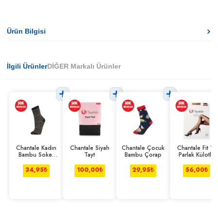
Ürün Bilgisi
İlgili Ürünler
DİĞER Markalı Ürünler
Chantale Kadın
Chantale Siyah
Chantale Çocuk
Chantale Fit 15
Bambu Soket
Tayt
Bambu Çorap
Parlak Külotlu
Çorap
Çorap
34,95
₺
100,00
₺
29,95
₺
56,00
₺