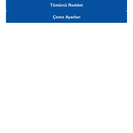
Tümünü Reddet
Çerez Ayarları
Gelince Haber Ver
Mağaza stokları ile sınırlıdır. Stoklar, satış noktası ve müşteri adresi bazında
değişiklik gösterebilir.
Bu üründen en fazla
100
adet sipariş verilebilir. Belirtilen adet üzerindeki
siparişlerin iptal edilmesi hakkı saklıdır.