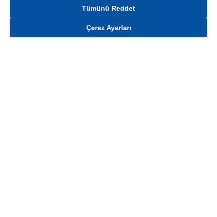
Tümünü Reddet
Çerez Ayarları
Gelince Haber Ver
Mağaza stokları ile sınırlıdır. Stoklar, satış noktası ve müşteri adresi bazında
değişiklik gösterebilir.
Bu üründen en fazla
100
adet sipariş verilebilir. Belirtilen adet üzerindeki
siparişlerin iptal edilmesi hakkı saklıdır.