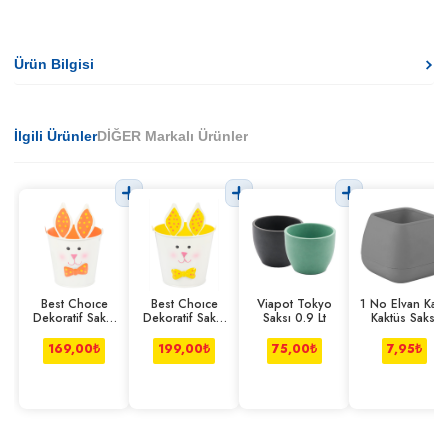
Ürün Bilgisi
İlgili Ürünler
DİĞER Markalı Ürünler
Best Choıce
Best Choıce
Viapot Tokyo
1 No Elvan Kare
Dekoratif Saksı
Dekoratif Saksı
Saksı 0.9 Lt
Kaktüs Saksı
10 Cm
13 Cm
120 Ml
169,00
₺
199,00
₺
75,00
₺
7,95
₺