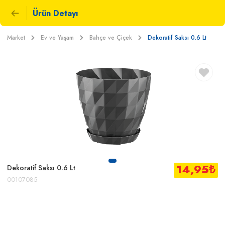
Ürün Detayı
Market
Ev ve Yaşam
Bahçe ve Çiçek
Dekoratif Saksı 0.6 Lt
14,95
₺
Dekoratif Saksı 0.6 Lt
00107085