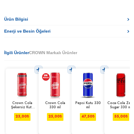
Ürün Bilgisi
Enerji ve Besin Öğeleri
İlgili Ürünler
CROWN Markalı Ürünler
Crown Cola
Crown Cola
Pepsi Kutu 330
Coca-Cola Zer
Şekersiz Kutu
330 ml
ml
Sugar 330 ml
330 ml
23,00
₺
25,00
₺
47,50
₺
55,00
₺