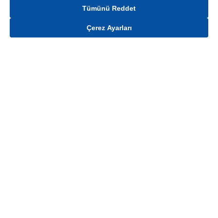
Tümünü Reddet
Çerez Ayarları
Gelince Haber Ver
Mağaza stokları ile sınırlıdır. Stoklar, satış noktası ve müşteri adresi bazında
değişiklik gösterebilir.
Bu üründen en fazla
100
adet sipariş verilebilir. Belirtilen adet üzerindeki
siparişlerin iptal edilmesi hakkı saklıdır.