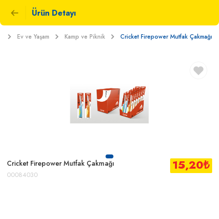
Ürün Detayı
t
Ev ve Yaşam
Kamp ve Piknik
Cricket Firepower Mutfak Çakmağı
15,20
₺
Cricket Firepower Mutfak Çakmağı
00084030