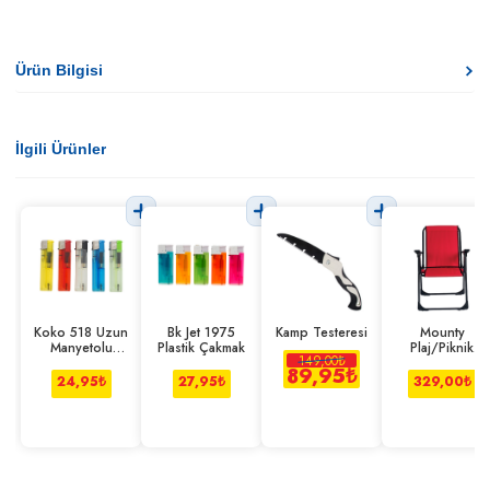
Ürün Bilgisi
İlgili Ürünler
Koko 518 Uzun
Bk Jet 1975
Kamp Testeresi
Mounty
Manyetolu
Plastik Çakmak
Plaj/Piknik
149,00
₺
Çakmak
Sandalyesi
89,95
₺
24,95
₺
27,95
₺
329,00
₺