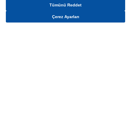
Tümünü Reddet
Çerez Ayarları
Gelince Haber Ver
Mağaza stokları ile sınırlıdır. Stoklar, satış noktası ve müşteri adresi bazında
değişiklik gösterebilir.
Bu üründen en fazla
100
adet sipariş verilebilir. Belirtilen adet üzerindeki
siparişlerin iptal edilmesi hakkı saklıdır.