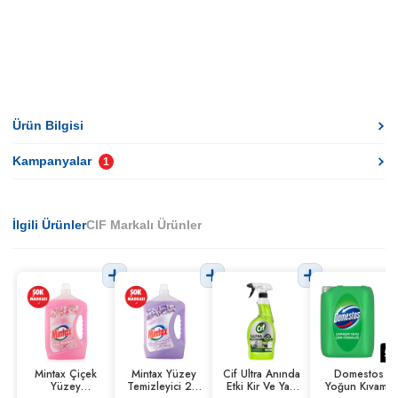
Ürün Bilgisi
Kampanyalar
1
İlgili Ürünler
CIF Markalı Ürünler
Mintax Çiçek
Mintax Yüzey
Cif Ultra Anında
Domestos
Yüzey
Temizleyici 2.5
Etki Kir Ve Yağ
Yoğun Kıvamlı