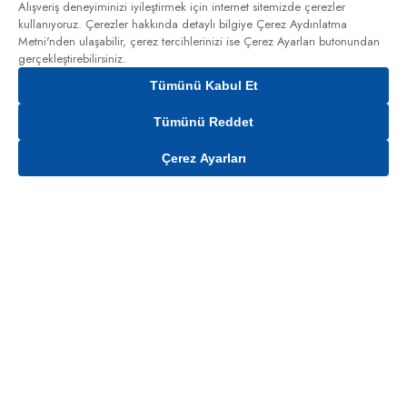
Alışveriş deneyiminizi iyileştirmek için internet sitemizde çerezler
kullanıyoruz. Çerezler hakkında detaylı bilgiye
Çerez Aydınlatma
Metni'nden
ulaşabilir, çerez tercihlerinizi ise Çerez Ayarları butonundan
gerçekleştirebilirsiniz.
Tümünü Kabul Et
Tümünü Reddet
Çerez Ayarları
Gelince Haber Ver