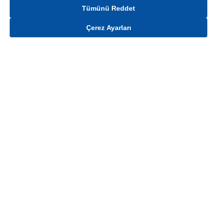
Tümünü Reddet
Çerez Ayarları
Gelince Haber Ver
Mağaza stokları ile sınırlıdır. Stoklar, satış noktası ve müşteri adresi bazında
değişiklik gösterebilir.
Bu üründen en fazla
100
adet sipariş verilebilir. Belirtilen adet üzerindeki
siparişlerin iptal edilmesi hakkı saklıdır.