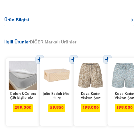
Ürün Bilgisi
İlgili Ürünler
DİĞER Markalı Ürünler
Colors&Colors
Jolie Baskılı Midi
Koza Kadın
Koza Kadın
Çift Kişilik Alez
Hurç
Viskon Şort
Viskon Şort
Lastik Kenarlı
Zebra L-xl
Çiçek S-m
299,00
₺
59,95
₺
199,00
₺
199,00
₺