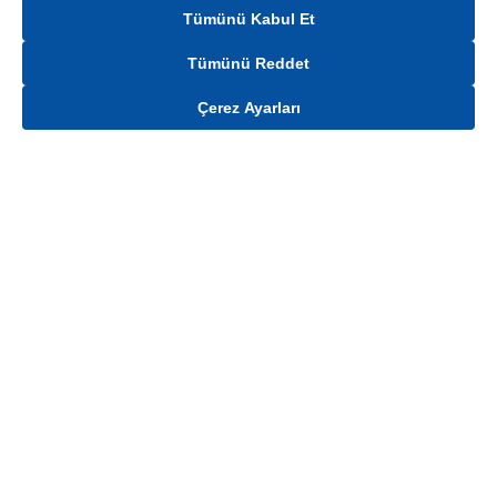
Tümünü Kabul Et
Tümünü Reddet
Çerez Ayarları
Gelince Haber Ver
Mağaza stokları ile sınırlıdır. Stoklar, satış noktası ve müşteri adresi bazında
değişiklik gösterebilir.
Bu üründen en fazla
100
adet sipariş verilebilir. Belirtilen adet üzerindeki