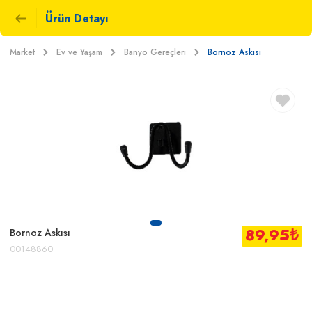
Ürün Detayı
Market
Ev ve Yaşam
Banyo Gereçleri
Bornoz Askısı
89,95
₺
Bornoz Askısı
00148860