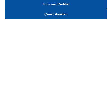
Tümünü Reddet
Çerez Ayarları
Gelince Haber Ver
Mağaza stokları ile sınırlıdır. Stoklar, satış noktası ve müşteri adresi bazında
değişiklik gösterebilir.
Bu üründen en fazla
100
adet sipariş verilebilir. Belirtilen adet üzerindeki
siparişlerin iptal edilmesi hakkı saklıdır.