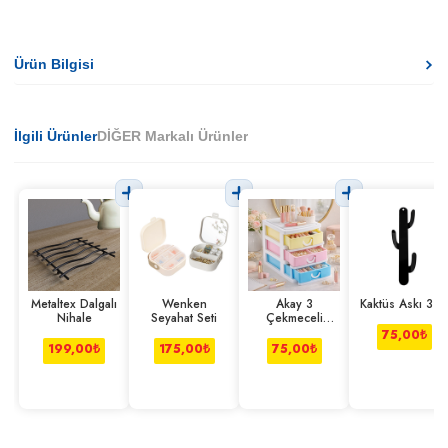
Ürün Bilgisi
İlgili Ürünler
DİĞER Markalı Ürünler
Metaltex Dalgalı
Wenken
Akay 3
Kaktüs Askı 3 L
Nihale
Seyahat Seti
Çekmeceli
Organizer
75,00
₺
199,00
₺
175,00
₺
75,00
₺