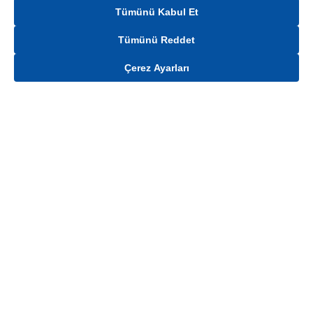
Tümünü Kabul Et
Tümünü Reddet
Çerez Ayarları
Gelince Haber Ver
Mağaza stokları ile sınırlıdır. Stoklar, satış noktası ve müşteri adresi bazında
değişiklik gösterebilir.
Bu üründen en fazla
100
adet sipariş verilebilir. Belirtilen adet üzerindeki