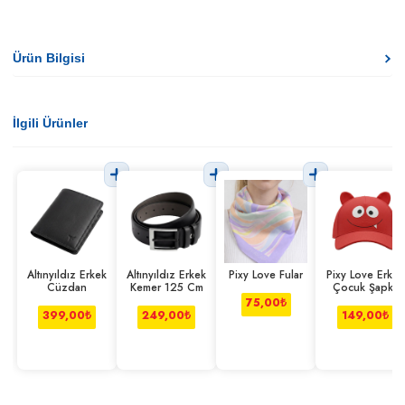
Ürün Bilgisi
İlgili Ürünler
Altınyıldız Erkek
Altınyıldız Erkek
Pixy Love Fular
Pixy Love Erkek
Cüzdan
Kemer 125 Cm
Çocuk Şapka
Kırmızı
75,00
₺
399,00
₺
249,00
₺
149,00
₺