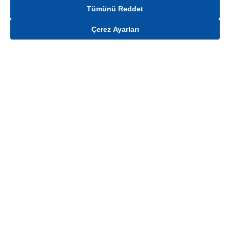
Tümünü Reddet
Çerez Ayarları
Gelince Haber Ver
Mağaza stokları ile sınırlıdır. Stoklar, satış noktası ve müşteri adresi bazında
değişiklik gösterebilir.
Bu üründen en fazla
100
adet sipariş verilebilir. Belirtilen adet üzerindeki
siparişlerin iptal edilmesi hakkı saklıdır.