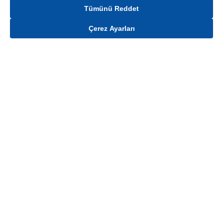
Tümünü Reddet
Çerez Ayarları
Gelince Haber Ver
Mağaza stokları ile sınırlıdır. Stoklar, satış noktası ve müşteri adresi bazında
değişiklik gösterebilir.
Bu üründen en fazla
100
adet sipariş verilebilir. Belirtilen adet üzerindeki
siparişlerin iptal edilmesi hakkı saklıdır.