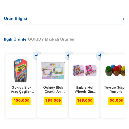
Ürün Bilgisi
İlgili Ürünler
GOKIDY Markalı Ürünler
Gokıdy Blok
Gokidy Blok
Barbie Hot
Toysup Sürpriz
Araç Çeşitleri
Çiçekli Anı
Wheels 2in1
Yumurta
Seri 2
Bahçesi Pembe-
Manyetik Puzzle
mavi
100,00
₺
399,00
₺
149,00
₺
50,00
₺