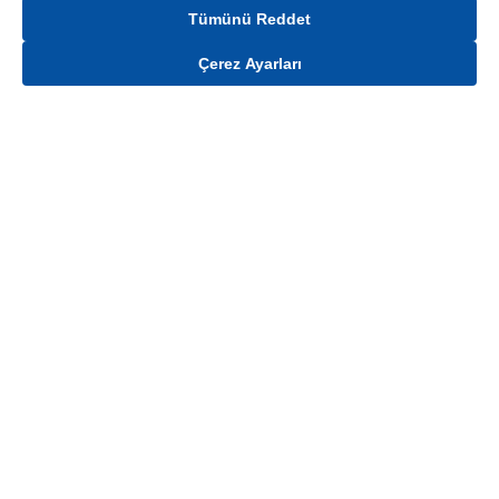
Tümünü Reddet
Çerez Ayarları
Gelince Haber Ver
Mağaza stokları ile sınırlıdır. Stoklar, satış noktası ve müşteri adresi bazında
değişiklik gösterebilir.
Bu üründen en fazla
100
adet sipariş verilebilir. Belirtilen adet üzerindeki
siparişlerin iptal edilmesi hakkı saklıdır.