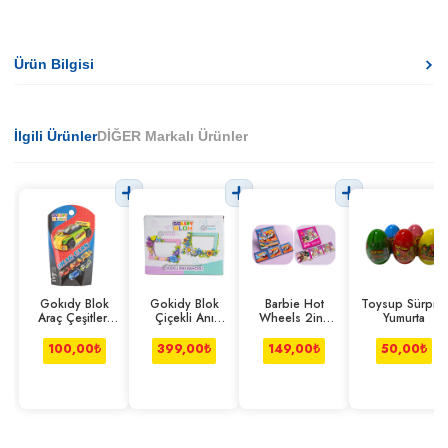
Ürün Bilgisi
İlgili Ürünler
DİĞER Markalı Ürünler
Gokıdy Blok
Gokidy Blok
Barbie Hot
Toysup Sürpriz
Araç Çeşitleri
Çiçekli Anı
Wheels 2in1
Yumurta
Seri 2
Bahçesi Pembe-
Manyetik Puzzle
mavi
100,00
₺
399,00
₺
149,00
₺
50,00
₺