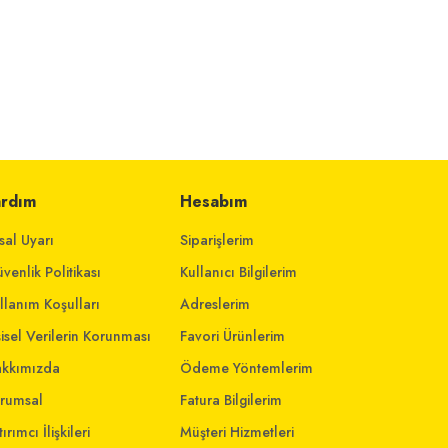
ardım
Hesabım
sal Uyarı
Siparişlerim
venlik Politikası
Kullanıcı Bilgilerim
llanım Koşulları
Adreslerim
şisel Verilerin Korunması
Favori Ürünlerim
kkımızda
Ödeme Yöntemlerim
rumsal
Fatura Bilgilerim
ırımcı İlişkileri
Müşteri Hizmetleri