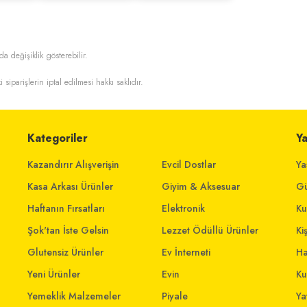
da değişiklik gösterebilir.
i siparişlerin iptal edilmesi hakkı saklıdır.
Kategoriler
Y
Kazandırır Alışverişin
Evcil Dostlar
Ya
Kasa Arkası Ürünler
Giyim & Aksesuar
Gü
Haftanın Fırsatları
Elektronik
Ku
Şok'tan İste Gelsin
Lezzet Ödüllü Ürünler
Ki
Glutensiz Ürünler
Ev İnterneti
Ha
Yeni Ürünler
Evin
Ku
Yemeklik Malzemeler
Piyale
Yat