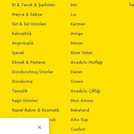
Et & Tavuk & Şarküteri
Mis
İl
Meyve & Sebze
Lio
Süt & Süt Ürünleri
Karmen
Kahvaltılık
Amigo
Atıştırmalık
Mintax
İçecek
Bizim Vatan
Ekmek & Pastane
Anadolu Mutfağı
Dondurulmuş Ürünler
Deren
Dondurma
Crown
Temizlik
Anadolu Çiftliği
Kağıt Ürünleri
Mon Amour
Kişisel Bakım & Kozmetik
Bebeland
Anne - Bebek & Çocuk
Altın Küp
×
Oyuncak
Confort