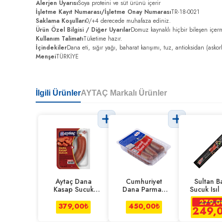
Alerjen Uyarısı
Soya proteini ve süt ürünü içerir
İşletme Kayıt Numarası/İşletme Onay Numarası
TR-18-0021
Saklama Koşulları
0/+4 derecede muhafaza ediniz.
Ürün Özel Bilgisi / Diğer Uyarılar
Domuz kaynaklı hiçbir bileşen içer
Kullanım Talimatı
Tüketime hazır.
İçindekiler
Dana eti, sığır yağı, baharat karışımı, tuz, antioksidan (askor
Menşei
TÜRKİYE
İlgili Ürünler
AYTAÇ Markalı Ürünler
Aytaç Dana
Cumhuriyet
Sultan B
Kasap Sucuk
Dana Parmak
Sucuk Isıl
400 g
Sucuk 300 g
380 
279,0
379,00
₺
450,00
₺
249,