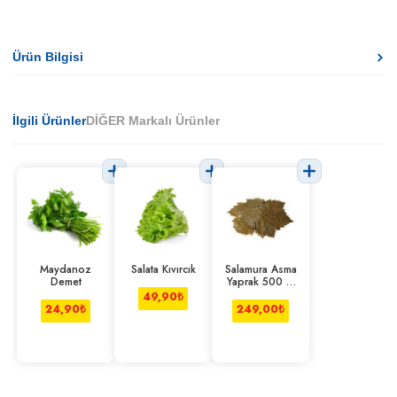
Ürün Bilgisi
İlgili Ürünler
DİĞER Markalı Ürünler
Maydanoz
Salata Kıvırcık
Salamura Asma
Demet
Yaprak 500 G
Paket
49,90
₺
24,90
₺
249,00
₺