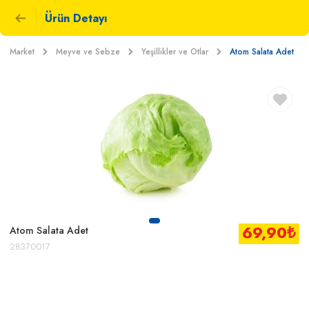
Ürün Detayı
Market
Meyve ve Sebze
Yeşillikler ve Otlar
Atom Salata Adet
69,90
₺
Atom Salata Adet
28370017