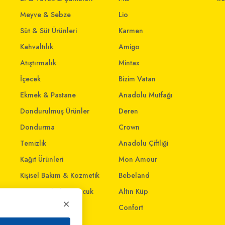
Meyve & Sebze
Lio
Süt & Süt Ürünleri
Karmen
Kahvaltılık
Amigo
Atıştırmalık
Mintax
İçecek
Bizim Vatan
Ekmek & Pastane
Anadolu Mutfağı
Dondurulmuş Ürünler
Deren
Dondurma
Crown
Temizlik
Anadolu Çiftliği
Kağıt Ürünleri
Mon Amour
Kişisel Bakım & Kozmetik
Bebeland
Anne - Bebek & Çocuk
Altın Küp
×
Oyuncak
Confort
Ev & Yaşam