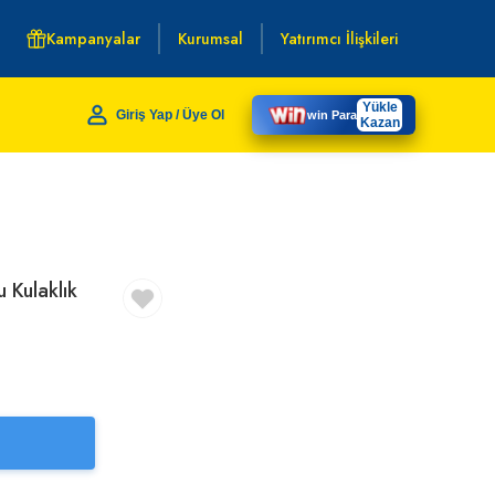
Kampanyalar
Kurumsal
Yatırımcı İlişkileri
Yükle
Giriş Yap / Üye Ol
win Para
Kazan
nlu Kulaklık