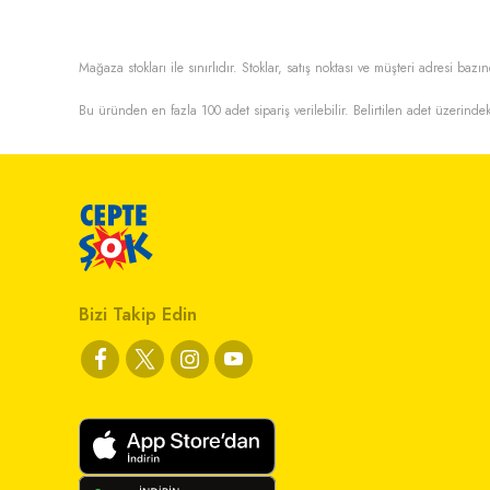
Mağaza stokları ile sınırlıdır. Stoklar, satış noktası ve müşteri adresi bazın
Bu üründen en fazla
100
adet sipariş verilebilir. Belirtilen adet üzerindek
Bizi Takip Edin