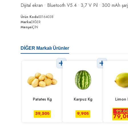
Dijital ekran • Bluetooth V5.4 • 3,7 V Pil • 300 mAh şarj
Ürün Kodu
00164038
Marka
DİĞER
Menşei
ÇİN
DİĞER Markalı Ürünler
Patates Kg
Karpuz Kg
Limon 
99,0
39,50
₺
9,90
₺
79,0