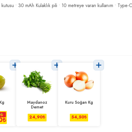
 kutusu • 30 mAh Kulaklık pili • 10 metreye varan kullanım • Type-C 
Kg
Maydanoz
Kuru Soğan Kg
Demet
0
₺
24,90
₺
54,50
₺
0
₺