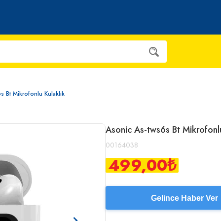
6s Bt Mikrofonlu Kulaklık
Asonic As-tws6s Bt Mikrofo
00164038
499,00
₺
Gelince Haber Ver