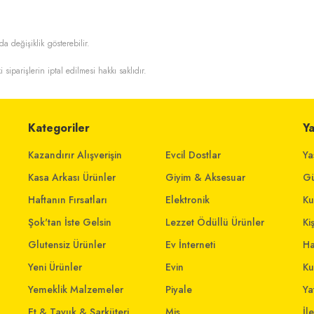
da değişiklik gösterebilir.
i siparişlerin iptal edilmesi hakkı saklıdır.
Kategoriler
Y
Kazandırır Alışverişin
Evcil Dostlar
Ya
Kasa Arkası Ürünler
Giyim & Aksesuar
Gü
Haftanın Fırsatları
Elektronik
Ku
Şok'tan İste Gelsin
Lezzet Ödüllü Ürünler
Ki
Glutensiz Ürünler
Ev İnterneti
Ha
Yeni Ürünler
Evin
Ku
Yemeklik Malzemeler
Piyale
Yat
Et & Tavuk & Şarküteri
Mis
İl