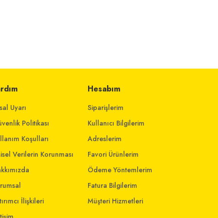
ardım
Hesabım
sal Uyarı
Siparişlerim
venlik Politikası
Kullanıcı Bilgilerim
llanım Koşulları
Adreslerim
şisel Verilerin Korunması
Favori Ürünlerim
kkımızda
Ödeme Yöntemlerim
rumsal
Fatura Bilgilerim
ırımcı İlişkileri
Müşteri Hizmetleri
etişim