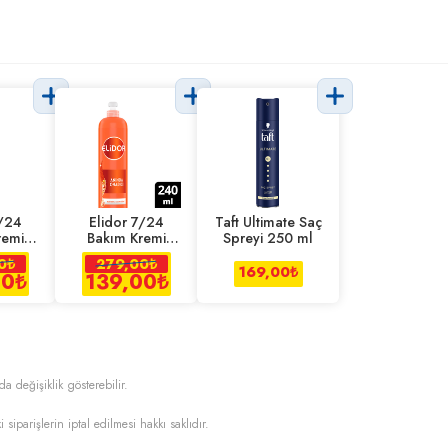
7/24
Elidor 7/24
Taft Ultimate Saç
remi
Bakım Kremi
Spreyi 250 ml
kleler
Anında Onarıcı
0
₺
279,00
₺
l
240 Ml
169,00
₺
00
₺
139,00
₺
da değişiklik gösterebilir.
i siparişlerin iptal edilmesi hakkı saklıdır.