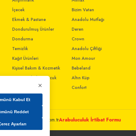
Atıştırmalık
Mintax
İçecek
Bizim Vatan
Ekmek & Pastane
Anadolu Mutfağı
Dondurulmuş Ürünler
Deren
Dondurma
Crown
Temizlik
Anadolu Çiftliği
Kağıt Ürünleri
Mon Amour
Kişisel Bakım & Kozmetik
Bebeland
Anne - Bebek & Çocuk
Altın Küp
×
Oyuncak
Confort
Ev & Yaşam
münü Kabul Et
ümünü Reddet
metleri@mim.sokmarket.com.tr
Arabuluculuk İrtibat Formu
Çerez Ayarları