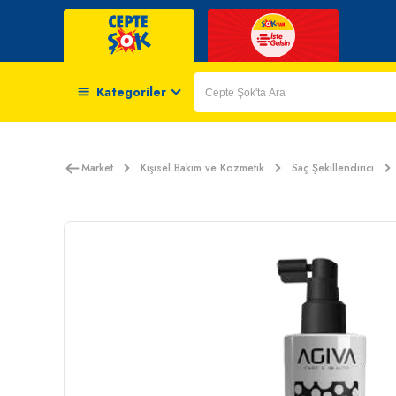
Kategoriler
Market
Kişisel Bakım ve Kozmetik
Saç Şekillendirici