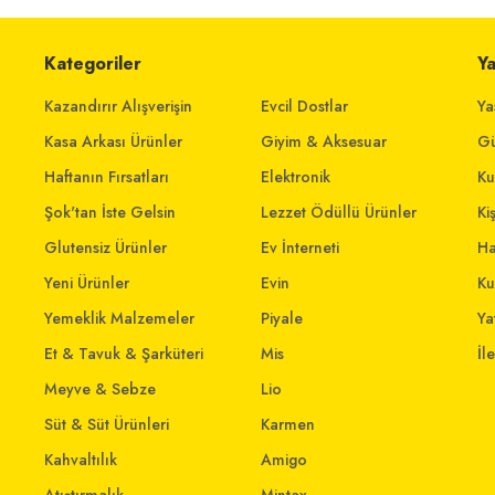
Kategoriler
Y
Kazandırır Alışverişin
Evcil Dostlar
Ya
Kasa Arkası Ürünler
Giyim & Aksesuar
Gü
Haftanın Fırsatları
Elektronik
Ku
Şok'tan İste Gelsin
Lezzet Ödüllü Ürünler
Ki
Glutensiz Ürünler
Ev İnterneti
Ha
Yeni Ürünler
Evin
Ku
Yemeklik Malzemeler
Piyale
Yat
Et & Tavuk & Şarküteri
Mis
İl
Meyve & Sebze
Lio
Süt & Süt Ürünleri
Karmen
Kahvaltılık
Amigo