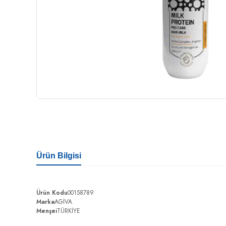
Ürün Bilgisi
Ürün Kodu
00158789
Marka
AGİVA
Menşei
TÜRKİYE