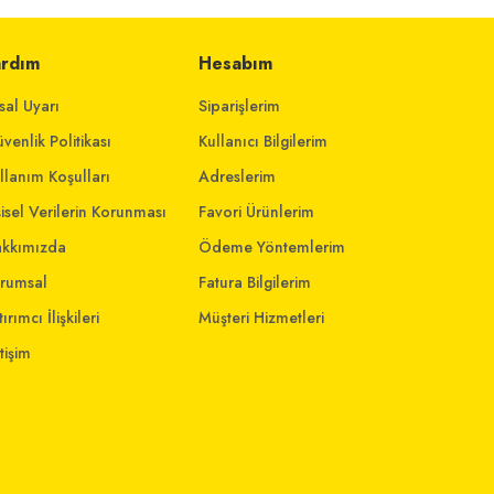
ardım
Hesabım
sal Uyarı
Siparişlerim
venlik Politikası
Kullanıcı Bilgilerim
llanım Koşulları
Adreslerim
şisel Verilerin Korunması
Favori Ürünlerim
kkımızda
Ödeme Yöntemlerim
rumsal
Fatura Bilgilerim
ırımcı İlişkileri
Müşteri Hizmetleri
etişim