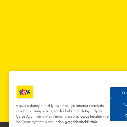
Tü
T
Alışveriş deneyiminizi iyileştirmek için internet sitemizde
çerezler kullanıyoruz. Çerezler hakkında detaylı bilgiye
Bizi Arayın:
0 850 808 00 00
Bize Yazın:
musterihiz
Çerez Aydınlatma Metni'nden
ulaşabilir, çerez tercihlerinizi
ise Çerez Ayarları butonundan gerçekleştirebilirsiniz.