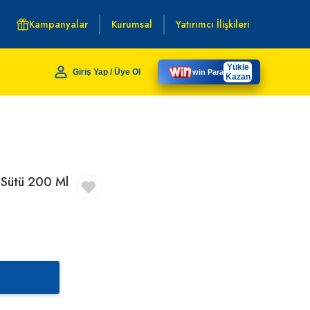
Kampanyalar
Kurumsal
Yatırımcı İlişkileri
Yükle
Giriş Yap / Üye Ol
win Para
Kazan
 Sütü 200 Ml