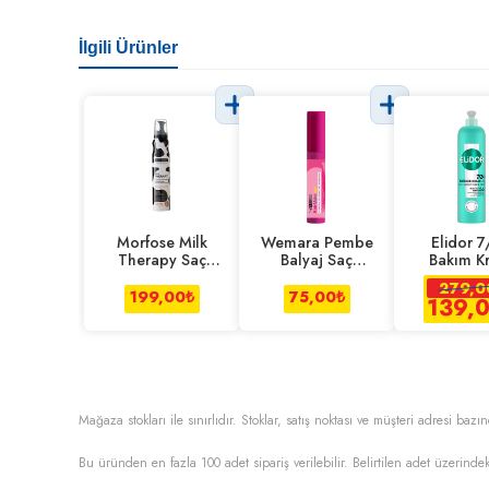
İlgili Ürünler
Morfose Milk
Wemara Pembe
Elidor 
Therapy Saç
Balyaj Saç
Bakım K
Köpüğü 200 Ml
Maskarası
Belirgin Bu
279,0
240 M
199,00
₺
75,00
₺
139,
Mağaza stokları ile sınırlıdır. Stoklar, satış noktası ve müşteri adresi bazın
Bu üründen en fazla
100
adet sipariş verilebilir. Belirtilen adet üzerindek