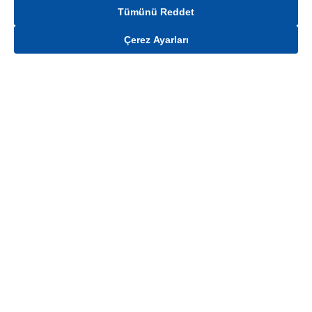
Tümünü Reddet
Çerez Ayarları
Gelince Haber Ver
Mağaza stokları ile sınırlıdır. Stoklar, satış noktası ve müşteri adresi bazında
değişiklik gösterebilir.
Bu üründen en fazla
100
adet sipariş verilebilir. Belirtilen adet üzerindeki
siparişlerin iptal edilmesi hakkı saklıdır.