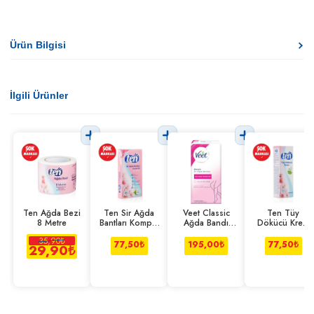
Ürün Bilgisi
İlgili Ürünler
Ten Ağda Bezi
Ten Sir Ağda
Veet Classic
Ten Tüy
8 Metre
Bantları Komple
Ağda Bandı
Dökücü Krem
Set 41'li
12'li
100 Ml
35,90
₺
77,50
₺
195,00
₺
77,50
₺
29,90
₺