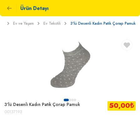
Ürün Detayı
et
Ev ve Yaşam
Ev Tekstili
3'lü Desenli Kadın Patik Çorap Pamuk
50,00
₺
3'lü Desenli Kadın Patik Çorap Pamuk
00137193