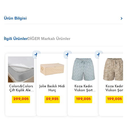
Ürün Bilgisi
İlgili Ürünler
DİĞER Markalı Ürünler
Colors&Colors
Jolie Baskılı Midi
Koza Kadın
Koza Kadın
Çift Kişilik Alez
Hurç
Viskon Şort
Viskon Şort
Lastik Kenarlı
Çiçek S-m
Zebra L-xl
299,00
₺
59,95
₺
199,00
₺
199,00
₺