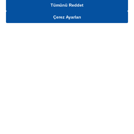
Tümünü Reddet
Çerez Ayarları
Gelince Haber Ver
Mağaza stokları ile sınırlıdır. Stoklar, satış noktası ve müşteri adresi bazında
değişiklik gösterebilir.
Bu üründen en fazla
100
adet sipariş verilebilir. Belirtilen adet üzerindeki
siparişlerin iptal edilmesi hakkı saklıdır.