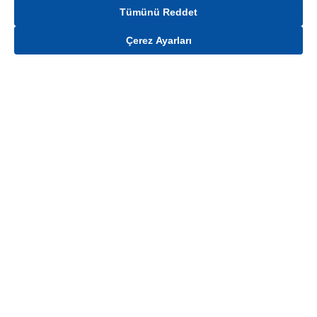
Tümünü Reddet
Çerez Ayarları
Gelince Haber Ver
Mağaza stokları ile sınırlıdır. Stoklar, satış noktası ve müşteri adresi bazında
değişiklik gösterebilir.
Bu üründen en fazla
100
adet sipariş verilebilir. Belirtilen adet üzerindeki
siparişlerin iptal edilmesi hakkı saklıdır.