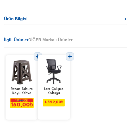
Ürün Bilgisi
İlgili Ürünler
DİĞER Markalı Ürünler
Rattan Tabure
Lara Çalışma
Koyu Kahve
Koltuğu
199,00
₺
1.899,00
₺
150,00
₺