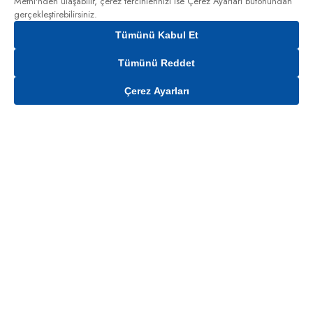
Metni'nden
ulaşabilir, çerez tercihlerinizi ise Çerez Ayarları butonundan
gerçekleştirebilirsiniz.
Tümünü Kabul Et
Tümünü Reddet
Çerez Ayarları
Gelince Haber Ver