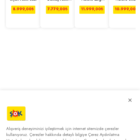
Saat
44mm Gümüş
40mm Gümüş
8.999,00
₺
7.779,00
₺
11.999,00
₺
10.999,00
₺
×
Alışveriş deneyiminizi iyileştirmek için internet sitemizde çerezler
kullanıyoruz. Çerezler hakkında detaylı bilgiye
Çerez Aydınlatma