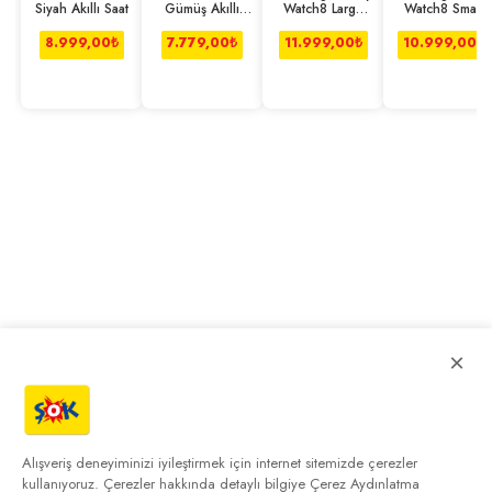
Siyah Akıllı Saat
Gümüş Akıllı
Watch8 Large
Watch8 Small
Saat
44mm Gümüş
40mm Koyu Gri
8.999,00
₺
7.779,00
₺
11.999,00
₺
10.999,00
₺
×
Alışveriş deneyiminizi iyileştirmek için internet sitemizde çerezler
kullanıyoruz. Çerezler hakkında detaylı bilgiye
Çerez Aydınlatma