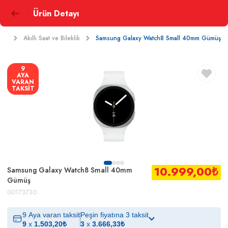
Ürün Detayı
arı
Akıllı Saat ve Bileklik
Samsung Galaxy Watch8 Small 40mm Gümüş
9
AYA
VARAN
TAKSİT
10.999,00
₺
Samsung Galaxy Watch8 Small 40mm
Gümüş
00173730
9 Aya varan taksit
Peşin fiyatına 3 taksit
9
x
1.503,20
₺
3
x
3.666,33
₺