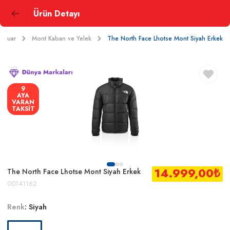
Ürün Detayı
sesuar
Mont Kaban ve Yelek
The North Face Lhotse Mont Siyah Erkek
9
AYA
VARAN
TAKSİT
14.999,00
₺
The North Face Lhotse Mont Siyah Erkek
00141162
Renk
:
Siyah