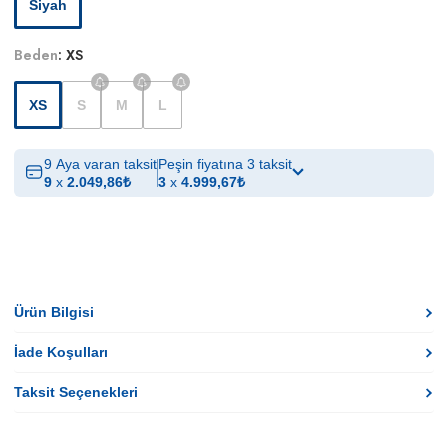
Siyah
Beden
:
XS
XS
S
M
L
9 Aya varan taksit
Peşin fiyatına 3 taksit
9
x
2.049,86
₺
3
x
4.999,67
₺
Ürün Bilgisi
İade Koşulları
Taksit Seçenekleri