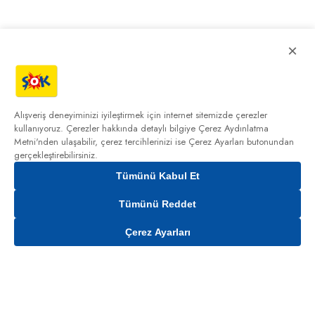
×
Alışveriş deneyiminizi iyileştirmek için internet sitemizde çerezler
kullanıyoruz. Çerezler hakkında detaylı bilgiye
Çerez Aydınlatma
Metni'nden
ulaşabilir, çerez tercihlerinizi ise Çerez Ayarları butonundan
gerçekleştirebilirsiniz.
Tümünü Kabul Et
Tümünü Reddet
Çerez Ayarları
Sepete Ekle