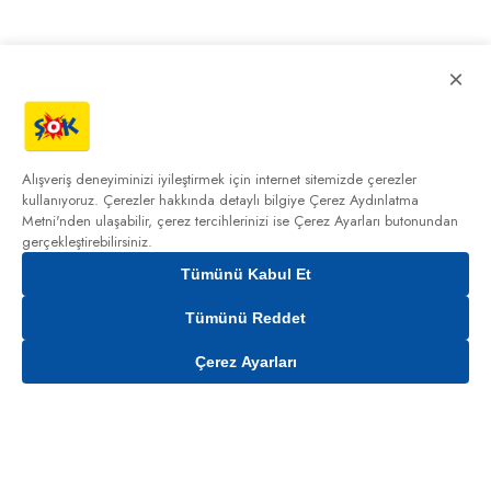
×
Alışveriş deneyiminizi iyileştirmek için internet sitemizde çerezler
kullanıyoruz. Çerezler hakkında detaylı bilgiye
Çerez Aydınlatma
Metni'nden
ulaşabilir, çerez tercihlerinizi ise Çerez Ayarları butonundan
gerçekleştirebilirsiniz.
Tümünü Kabul Et
Tümünü Reddet
Çerez Ayarları
Sepete Ekle