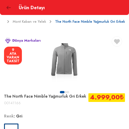
Ürün Detayı
uar
Mont Kaban ve Yelek
The North Face Nimble Yağmurluk Gri Erkek
9
AYA
VARAN
TAKSİT
4.999,00
₺
The North Face Nimble Yağmurluk Gri Erkek
00141166
Renk
:
Gri