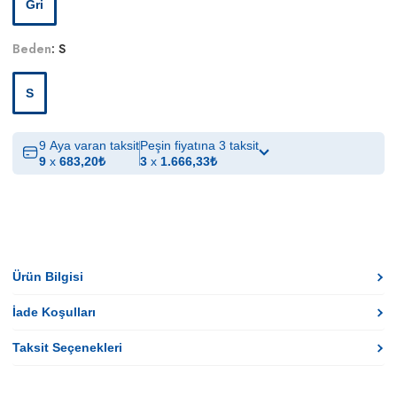
Gri
Beden
:
S
S
9 Aya varan taksit
Peşin fiyatına 3 taksit
9
x
683,20
₺
3
x
1.666,33
₺
Ürün Bilgisi
İade Koşulları
Taksit Seçenekleri