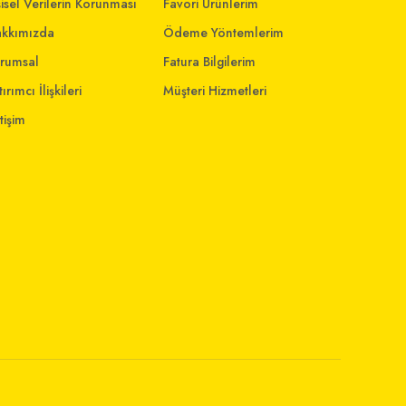
şisel Verilerin Korunması
Favori Ürünlerim
kkımızda
Ödeme Yöntemlerim
rumsal
Fatura Bilgilerim
ırımcı İlişkileri
Müşteri Hizmetleri
etişim