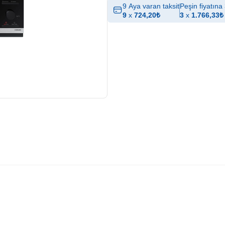
9 Aya varan taksit
Peşin fiyatına 
9
x
724,20
₺
3
x
1.766,33
₺