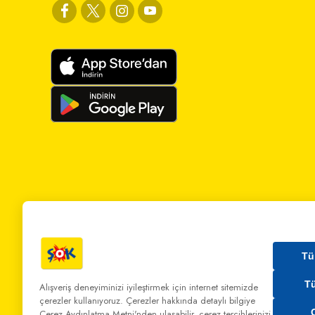
Tü
T
Alışveriş deneyiminizi iyileştirmek için internet sitemizde
çerezler kullanıyoruz. Çerezler hakkında detaylı bilgiye
Bizi Arayın:
0 850 808 00 00
Bize Yazın:
musterihiz
Çerez Aydınlatma Metni'nden
ulaşabilir, çerez tercihlerinizi