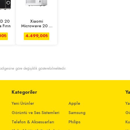
MD 20
Xiaomi
 Fırın
Microwave 20 Lt
Mikrodalga Fırın
00
₺
4.499,00
₺
t bölgesine göre değişiklik gösterebilmektedir.
Kategoriler
Y
Yeni Ürünler
Apple
Ya
Görüntü ve Ses Sistemleri
Samsung
Gü
Telefon & Aksesuarları
Philips
Ku