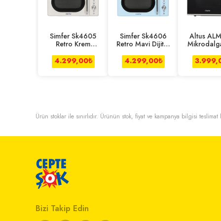
Simfer Sk4605
Simfer Sk4606
Altus AL
Retro Krem
Retro Mavi Dijital
Mikrodalga
Dijital
Mikrodalga Fırın
Mikrodalga Fırın
4.299,00
₺
4.299,00
₺
3.999,
Ürün stoklar ile sınırlıdır. Ürünün stok, fiyat ve kampanya bilgisi teslima
Bizi Takip Edin