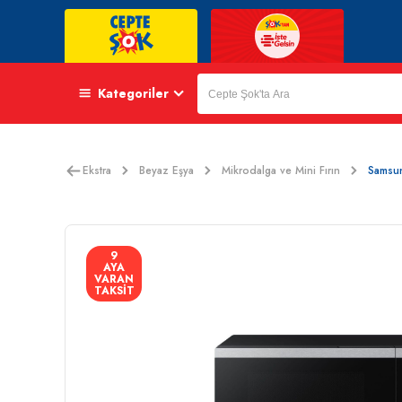
Kategoriler
Ekstra
Beyaz Eşya
Mikrodalga ve Mini Fırın
Samsu
9
AYA
VARAN
TAKSİT