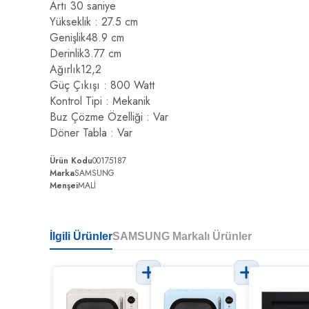
Artı 30 saniye
Yükseklik :
27.5
cm
Genişlik
48.9
cm
Derinlik
3.77
cm
Ağırlık
12,2
Güç Çıkışı :
800
Watt
Kontrol Tipi :
Mekanik
Buz Çözme Özelliği :
Var
Döner Tabla :
Var
Ürün Kodu
00175187
Marka
SAMSUNG
Menşei
MALİ
İlgili Ürünler
SAMSUNG Markalı Ürünler