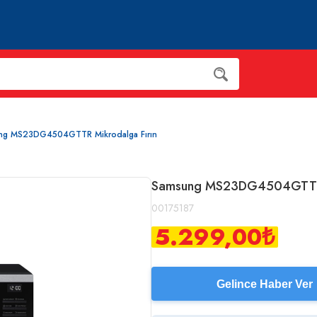
ng MS23DG4504GTTR Mikrodalga Fırın
Samsung MS23DG4504GTTR M
00175187
5.299,00
₺
Gelince Haber Ver