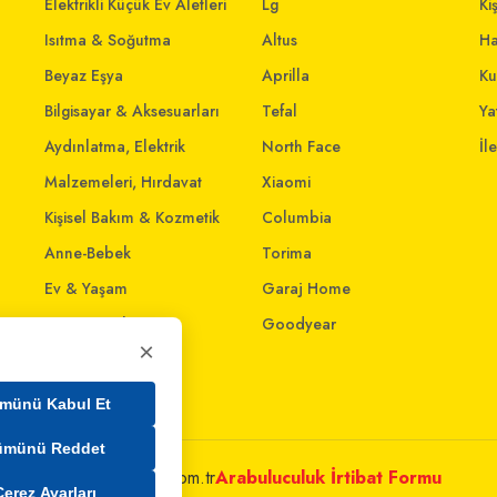
Elektrikli Küçük Ev Aletleri
Lg
Ki
Isıtma & Soğutma
Altus
Ha
Beyaz Eşya
Aprilla
Ku
Bilgisayar & Aksesuarları
Tefal
Yat
Aydınlatma, Elektrik
North Face
İl
Malzemeleri, Hırdavat
Xiaomi
Kişisel Bakım & Kozmetik
Columbia
Anne-Bebek
Torima
Ev & Yaşam
Garaj Home
Giyim ve Aksesuar
Goodyear
×
Evcil Dostlar
Ev İnterneti
münü Kabul Et
ümünü Reddet
metleri@mim.sokmarket.com.tr
Arabuluculuk İrtibat Formu
Çerez Ayarları