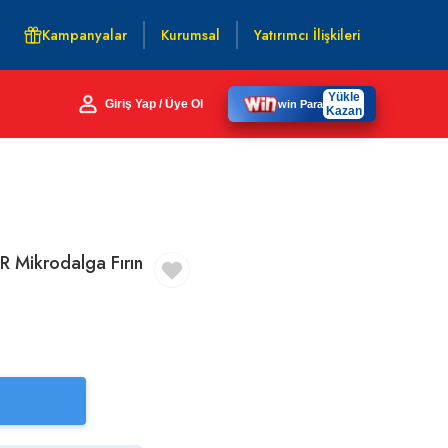
Kampanyalar
Kurumsal
Yatırımcı İlişkileri
Yükle
Giriş Yap / Üye Ol
win Para
Kazan
ikrodalga Fırın